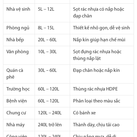
Nhà vệ sinh
5L – 12L
Sọt rác nhựa có nắp hoặc
đạp chân
Phòng ngủ
8L – 15L
Thiết kế nhỏ gọn, dễ vệ sinh
Nhà bếp
20L – 60L
Nắp kín giúp hạn chế mùi
Văn phòng
10L – 30L
Sọt đựng rác nhựa hoặc
thùng nắp lật
Quán cà
30L – 60L
Đạp chân hoặc nắp kín
phê
Trường học
60L – 120L
Thùng rác nhựa HDPE
Bệnh viện
60L – 120L
Phân loại theo màu sắc
Chung cư
120L – 240L
Có bánh xe
Nhà máy
240L trở lên
Thành dày, chịu tải cao
Công viên
120L – 240L
Chịu nắng mưa, dễ di