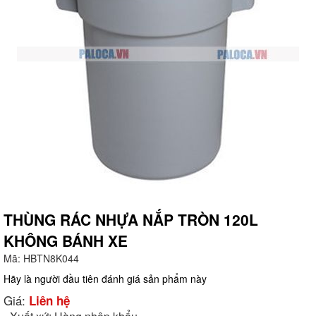
THÙNG RÁC NHỰA NẮP TRÒN 120L
KHÔNG BÁNH XE
g
Mã:
HBTN8K044
Hãy là người đầu tiên đánh giá sản phẩm này
Giá:
Liên hệ