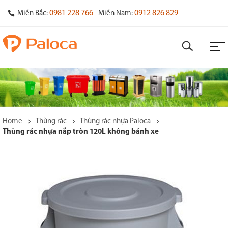
0981 228 766
0912 826 829
Miền Bắc:
Miền Nam:
Home
Thùng rác
Thùng rác nhựa Paloca
Thùng rác nhựa nắp tròn 120L không bánh xe
o
s
y