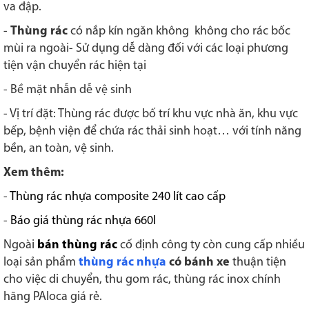
va đập.
-
Thùng rác
có nắp kín ngăn không không cho rác bốc
mùi ra ngoài- Sử dụng dễ dàng đối với các loại phương
tiện vận chuyển rác hiện tại
- Bề mặt nhẵn dễ vệ sinh
- Vị trí đặt: Thùng rác được bố trí khu vực nhà ăn, khu vực
bếp, bệnh viện để chứa rác thải sinh hoạt… với tính năng
bền, an toàn, vệ sinh.
Xem thêm:
-
Thùng rác nhựa composite 240 lít cao cấp
-
Báo giá thùng rác nhựa 660l
Ngoài
bán thùng rác
cố định công ty còn cung cấp nhiều
loại sản phẩm
thùng rác nhựa
có bánh xe
thuận tiện
cho việc di chuyển, thu gom rác, thùng rác inox chính
hãng PAloca giá rẻ.