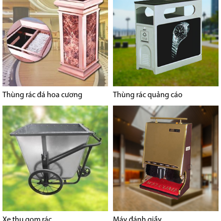
Thùng rác đá hoa cương
Thùng rác quảng cáo
Xe thu gom rác
Máy đánh giầy