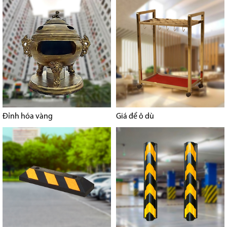
Đỉnh hóa vàng
Giá để ô dù