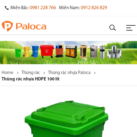
0981 228 766
0912 826 829
Miền Bắc:
Miền Nam:
Home
Thùng rác
Thùng rác nhựa Paloca
Thùng rác nhựa HDPE 100 lít
o
s
y