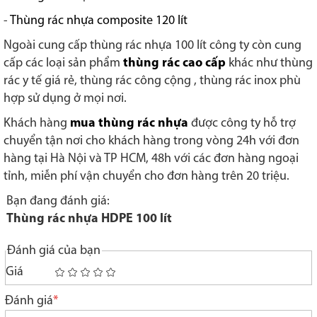
-
Thùng rác nhựa composite 120 lít
Ngoài cung cấp thùng rác nhựa 100 lít công ty còn cung
cấp các loại sản phẩm
thùng rác cao cấp
khác như thùng
rác y tế giá rẻ, thùng rác công cộng , thùng rác inox phù
hợp sử dụng ở mọi nơi.
Khách hàng
mua thùng rác nhựa
được công ty hỗ trợ
chuyển tận nơi cho khách hàng trong vòng 24h với đơn
hàng tại Hà Nội và TP HCM, 48h với các đơn hàng ngoại
tỉnh, miễn phí vận chuyển cho đơn hàng trên 20 triệu.
Bạn đang đánh giá:
Thùng rác nhựa HDPE 100 lít
Đánh giá của bạn
Giá
1
2
3
4
5
star
stars
stars
stars
stars
Đánh giá