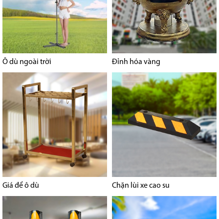
Ô dù ngoài trời
Đỉnh hóa vàng
Giá để ô dù
Chặn lùi xe cao su