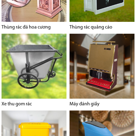
Thùng rác đá hoa cương
Thùng rác quảng cáo
Xe thu gom rác
Máy đánh giầy