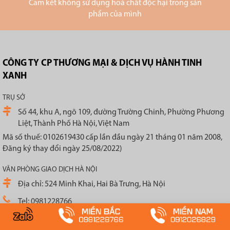
Cam kết không sử dụng hoá chất độc hại trong sản
phẩm của mình
CÔNG TY CP THƯƠNG MẠI & DỊCH VỤ HÀNH TINH
XANH
TRỤ SỞ
Số 44, khu A, ngõ 109, đường Trường Chinh, Phường Phương
Liệt, Thành Phố Hà Nội, Việt Nam
Mã số thuế: 0102619430 cấp lần đầu ngày 21 tháng 01 năm 2008,
Đăng ký thay đổi ngày 25/08/2022)
VĂN PHÒNG GIAO DỊCH HÀ NỘI
Địa chỉ: 524 Minh Khai, Hai Bà Trưng, Hà Nội
Tel: 0981228766
VĂN PHÒNG GIAO DỊCH HỒ CHÍ MINH