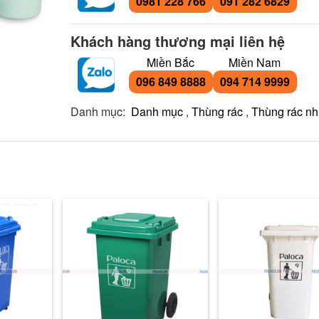
0981 228 766
091 282 6829
Khách hàng thương mại liên hệ
Miền Bắc
Miền Nam
096 849 8888
094 714 9999
Danh mục:
Danh mục
,
Thùng rác
,
Thùng rác n