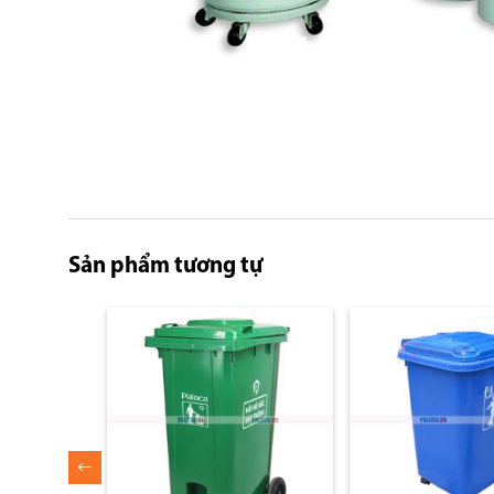
Skip
to
the
beginning
Sản phẩm tương tự
of
the
images
gallery