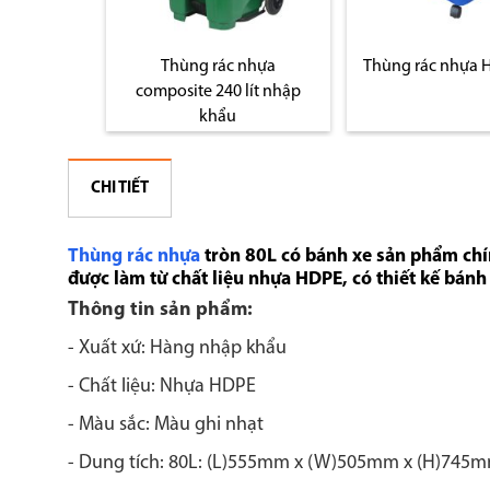
osite treo
Thùng rác nhựa
Thùng rác nhựa 
ít
composite 240 lít nhập
khẩu
CHI TIẾT
Thùng rác nhựa
tròn 80L có bánh xe sản phẩm ch
được làm từ chất liệu nhựa HDPE, có thiết kế bánh
Thông tin sản phẩm:
- Xuất xứ: Hàng nhập khẩu
- Chất liệu: Nhựa HDPE
- Màu sắc: Màu ghi nhạt
- Dung tích: 80L: (L)555mm x (W)505mm x (H)745