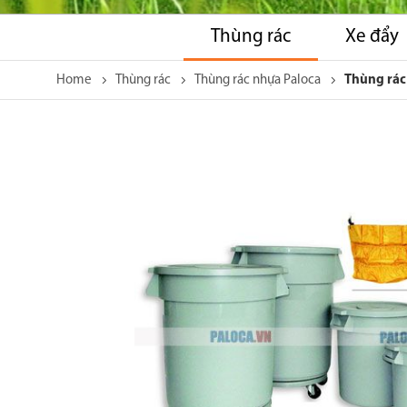
Thùng rác
Xe đẩy
Home
Thùng rác
Thùng rác nhựa Paloca
Thùng rác
Skip
to
the
end
of
the
images
gallery