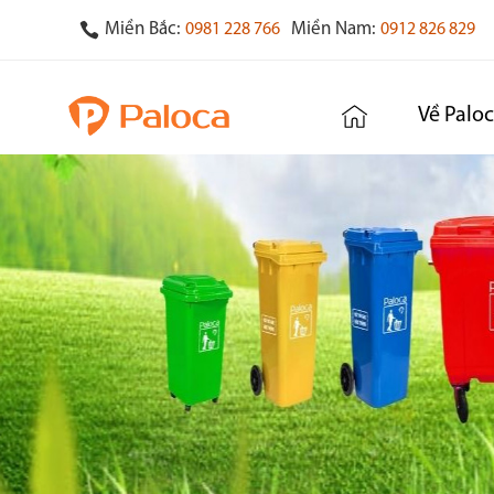
Miền Bắc:
Miền Nam:
0981 228 766
0912 826 829
Về Palo