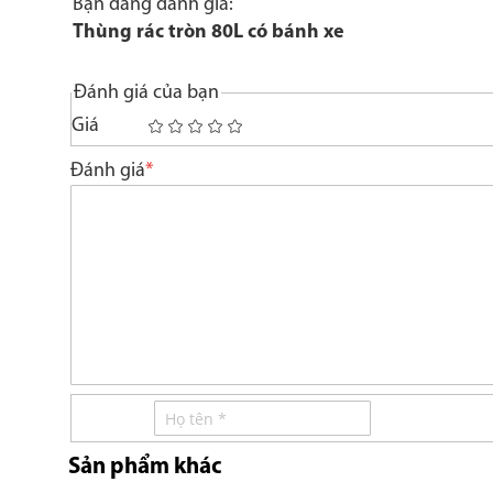
Bạn đang đánh giá:
Thùng rác tròn 80L có bánh xe
Đánh giá của bạn
Giá
1
2
3
4
5
star
stars
stars
stars
stars
Đánh giá
Sản phẩm khác