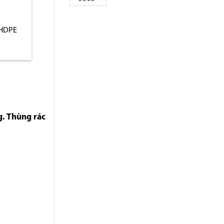
 HDPE
Thùng rác nhựa HDPE
Thùng rác nhựa c
120L có bánh xe
cháy
. Thùng rác