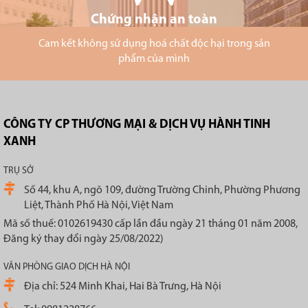
Chứng nhận an toàn
Cam kết không sử dụng hoá chất độc hại trong sản
phẩm của mình
CÔNG TY CP THƯƠNG MẠI & DỊCH VỤ HÀNH TINH
XANH
TRỤ SỞ
Số 44, khu A, ngõ 109, đường Trường Chinh, Phường Phương
Liệt, Thành Phố Hà Nội, Việt Nam
Mã số thuế: 0102619430 cấp lần đầu ngày 21 tháng 01 năm 2008,
Đăng ký thay đổi ngày 25/08/2022)
VĂN PHÒNG GIAO DỊCH HÀ NỘI
Địa chỉ: 524 Minh Khai, Hai Bà Trưng, Hà Nội