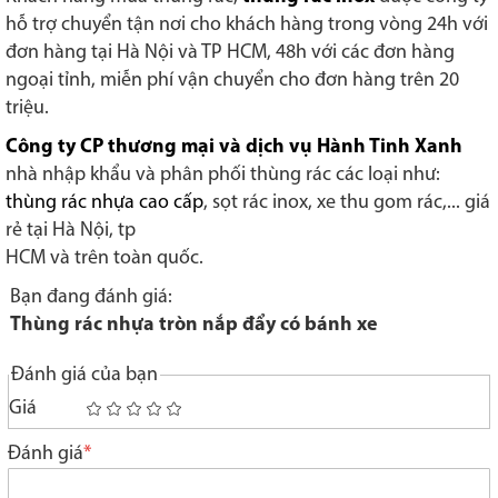
hỗ trợ chuyển tận nơi cho khách hàng trong vòng 24h với
đơn hàng tại Hà Nội và TP HCM, 48h với các đơn hàng
ngoại tỉnh, miễn phí vận chuyển cho đơn hàng trên 20
triệu.
Công ty CP thương mại và dịch vụ Hành Tinh Xanh
nhà nhập khẩu và phân phối thùng rác các loại như:
thùng rác nhựa cao cấp
, sọt rác inox, xe thu gom rác,... giá
rẻ tại Hà Nội, tp
HCM và trên toàn quốc.
Bạn đang đánh giá:
Thùng rác nhựa tròn nắp đẩy có bánh xe
Đánh giá của bạn
Giá
1
2
3
4
5
star
stars
stars
stars
stars
Đánh giá