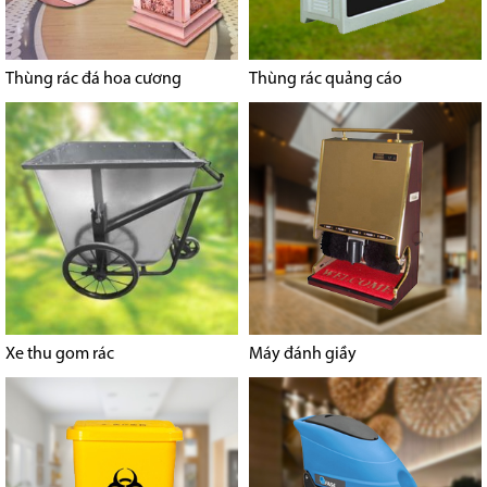
Thùng rác đá hoa cương
Thùng rác quảng cáo
Xe thu gom rác
Máy đánh giầy