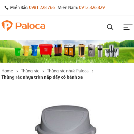
0981 228 766
0912 826 829
Miền Bắc:
Miền Nam:
Home
Thùng rác
Thùng rác nhựa Paloca
Thùng rác nhựa tròn nắp đẩy có bánh xe
o
s
y