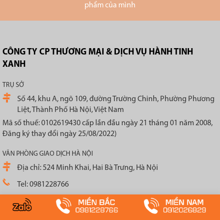
phẩm của mình
CÔNG TY CP THƯƠNG MẠI & DỊCH VỤ HÀNH TINH
XANH
TRỤ SỞ
Số 44, khu A, ngõ 109, đường Trường Chinh, Phường Phương
Liệt, Thành Phố Hà Nội, Việt Nam
Mã số thuế: 0102619430 cấp lần đầu ngày 21 tháng 01 năm 2008,
Đăng ký thay đổi ngày 25/08/2022)
VĂN PHÒNG GIAO DỊCH HÀ NỘI
Địa chỉ: 524 Minh Khai, Hai Bà Trưng, Hà Nội
Tel: 0981228766
VĂN PHÒNG GIAO DỊCH HỒ CHÍ MINH