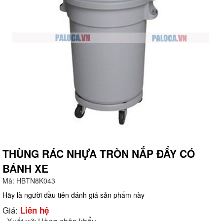
THÙNG RÁC NHỰA TRÒN NẮP ĐẨY CÓ
BÁNH XE
g
Mã:
HBTN8K043
Hãy là người đầu tiên đánh giá sản phẩm này
Giá:
Liên hệ