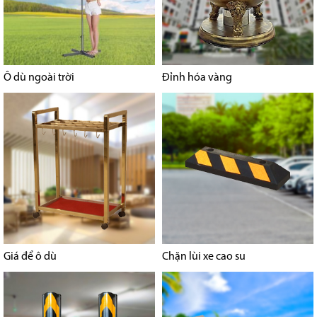
Ô dù ngoài trời
Đỉnh hóa vàng
Giá để ô dù
Chặn lùi xe cao su