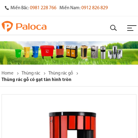
0981 228 766
0912 826 829
Miền Bắc:
Miền Nam:
Home
Thùng rác
Thùng rác gỗ
Thùng rác gỗ có gạt tàn hình tròn
o
s
y