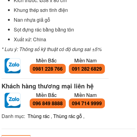
Kích thước: Ø38 x 80 cm
Khung thép sơn tĩnh điện
Nan nhựa giả gỗ
Sọt đựng rác bằng bằng tôn
Xuất xứ: China
* Lưu ý: Thông số kỹ thuật có độ dung sai ±5%
Miền Bắc
Miền Nam
0981 228 766
091 282 6829
Khách hàng thương mại liên hệ
Miền Bắc
Miền Nam
096 849 8888
094 714 9999
Danh mục:
Thùng rác
,
Thùng rác gỗ
,