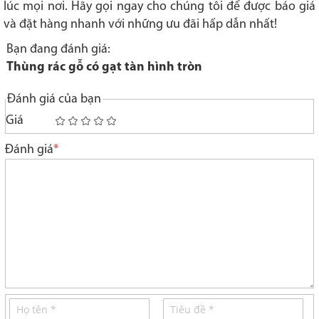
lúc mọi nơi. Hãy gọi ngay cho chúng tôi để được báo giá
và đặt hàng nhanh với những ưu đãi hấp dẫn nhất!
Bạn đang đánh giá:
Thùng rác gỗ có gạt tàn hình tròn
Đánh giá của bạn
Giá
1
2
3
4
5
star
stars
stars
stars
stars
Đánh giá