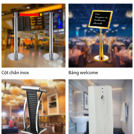
Cột chắn inox
Bảng welcome