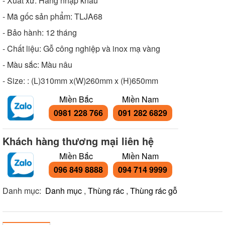
- Xuất xứ: Hàng nhập khẩu
- Mã gốc sản phẩm: TLJA68
- Bảo hành: 12 tháng
- Chất liệu: Gỗ công nghiệp và inox mạ vàng
- Màu sắc: Màu nâu
- Size: : (L)310mm x(W)260mm x (H)650mm
Miền Bắc
Miền Nam
0981 228 766
091 282 6829
Khách hàng thương mại liên hệ
Miền Bắc
Miền Nam
096 849 8888
094 714 9999
Danh mục:
Danh mục
,
Thùng rác
,
Thùng rác gỗ