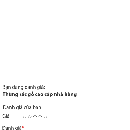
Bạn đang đánh giá:
Thùng rác gỗ cao cấp nhà hàng
Đánh giá của bạn
Giá
1
2
3
4
5
star
stars
stars
stars
stars
Đánh giá