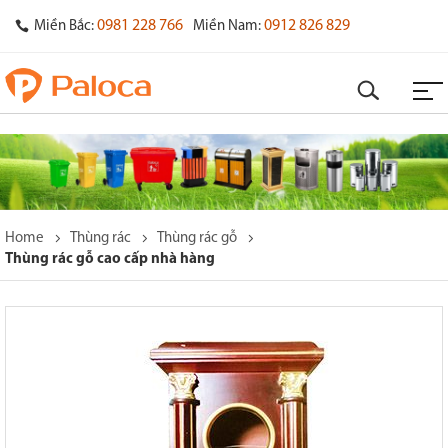
0981 228 766
0912 826 829
Miền Bắc:
Miền Nam:
Home
Thùng rác
Thùng rác gỗ
Thùng rác gỗ cao cấp nhà hàng
o
s
y