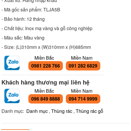
- Xuất xứ: Hàng nhập khẩu
- Mã gốc sản phẩm: TLJA5B
- Bảo hành: 12 tháng
- Chất liệu: Inox mạ vàng và gỗ công nghiệp
- Màu sắc: Màu vàng
- Size: (L)310mm x (W)310mm x (H)685mm
Miền Bắc
Miền Nam
0981 228 766
091 282 6829
Khách hàng thương mại liên hệ
Miền Bắc
Miền Nam
096 849 8888
094 714 9999
Danh mục:
Danh mục
,
Thùng rác
,
Thùng rác gỗ