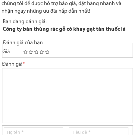
chúng tôi để được hỗ trợ báo giá, đặt hàng nhanh và
nhận ngay những ưu đãi hấp dẫn nhất!
Bạn đang đánh giá:
Công ty bán thùng rác gỗ có khay gạt tàn thuốc lá
Đánh giá của bạn
Giá
1
2
3
4
5
star
stars
stars
stars
stars
Đánh giá