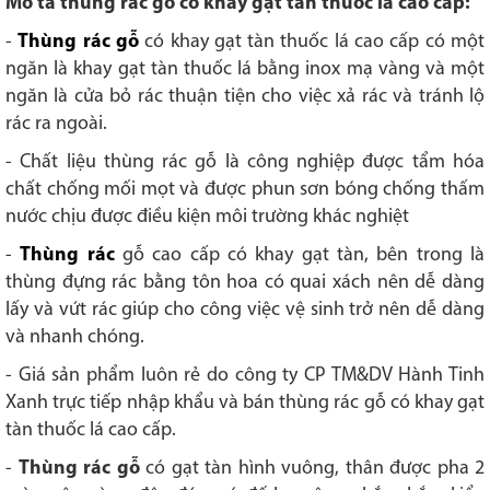
Mô tả thùng rác gỗ có khay gạt tàn thuốc lá cao cấp:
-
Thùng rác gỗ
có khay gạt tàn thuốc lá cao cấp có một
ngăn là khay gạt tàn thuốc lá bằng inox mạ vàng và một
ngăn là cửa bỏ rác thuận tiện cho việc xả rác và tránh lộ
rác ra ngoài.
- Chất liệu thùng rác gỗ là công nghiệp được tẩm hóa
chất chống mối mọt và được phun sơn bóng chống thấm
nước chịu được điều kiện môi trường khác nghiệt
-
Thùng rác
gỗ cao cấp có khay gạt tàn, bên trong là
thùng đựng rác bằng tôn hoa có quai xách nên dễ dàng
lấy và vứt rác giúp cho công việc vệ sinh trở nên dễ dàng
và nhanh chóng.
- Giá sản phẩm luôn rẻ do công ty CP TM&DV Hành Tinh
Xanh trực tiếp nhập khẩu và bán thùng rác gỗ có khay gạt
tàn thuốc lá cao cấp.
-
Thùng rác gỗ
có gạt tàn hình vuông, thân được pha 2