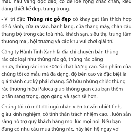
màu nâu vàng độc đáo, có đế loe rộng chắc chắn, kiểu
dáng thiết kế đẹp, trang trọng.
- Vị trí đặt:
Thùng rác gỗ đẹp
có khay gạt tàn thích hợp
để ở sảnh, cửa ra vào, hành lang, cửa thang máy, chân cầu
thang bộ trong các toà nhà, khách sạn, siêu thị, trung tâm
thương mại, hội trường và các khu vui chơi giải trí.
Công ty Hành Tinh Xanh là địa chỉ chuyên bán thùng
rác các loại như thùng rác gỗ, thùng rác bằng
nhựa, thùng rác inox 304có chất lượng cao. Sản phẩm của
chúng tôi có mẫu mã đa dạng, độ bền cao và đặc biệt là
giá thành cực kỳ phải chăng. Sở hữu những chiếc thùng
rác thương hiệu Paloca giúp không gian của bạn thêm
phần sang trọng, gọn gàng và sạch sẽ hơn.
Chúng tôi có một đội ngũ nhân viên tư vấn nhiệt tình,
giàu kinh nghiệm, có tinh thần trách nhiệm cao... luôn sẵn
sàng hỗ trợ quý khách hàng mọi lúc mọi nơi. Nếu bạn
đang có nhu cầu mua thùng rác, hãy liên hệ ngay với