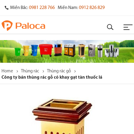
0981 228 766
0912 826 829
Miền Bắc:
Miền Nam:
Home
Thùng rác
Thùng rác gỗ
Công ty bán thùng rác gỗ có khay gạt tàn thuốc lá
o
s
y