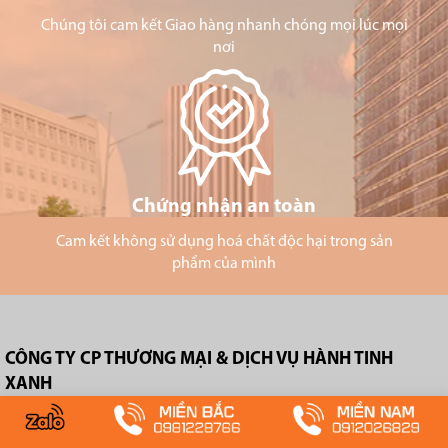
Chúng tôi cam kết Giao hàng nhanh chóng mọi lúc mọi
nơi
Chứng nhận an toàn
Cam kết không sử dụng hoá chất độc hại trong sản
phẩm của mình
CÔNG TY CP THƯƠNG MẠI & DỊCH VỤ HÀNH TINH
XANH
TRỤ SỞ