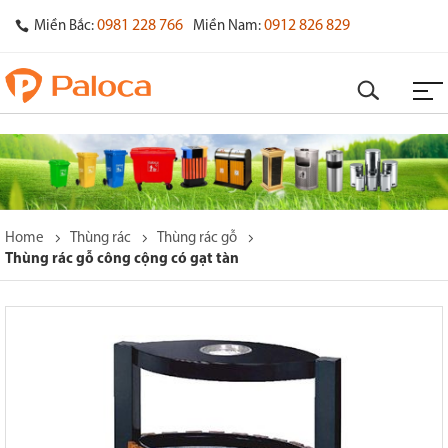
0981 228 766
0912 826 829
Miền Bắc:
Miền Nam:
Home
Thùng rác
Thùng rác gỗ
Thùng rác gỗ công cộng có gạt tàn
o
s
y