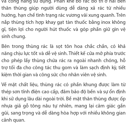
và công năng sử dụng. Phần khe bỏ rác bố trí ở hai bên
thân thùng giúp người dùng dễ dàng xả rác từ nhiều
hướng, hạn chế tình trạng rác vương vãi xung quanh. Trên
nắp thùng tích hợp khay gạt tàn thuốc bằng inox không
gỉ, tiện lợi cho người hút thuốc và góp phần giữ gìn vệ
sinh chung.
Bên trong thùng rác là sọt tôn hoa chắc chắn, có khả
năng chịu lực tốt và dễ vệ sinh. Thiết kế cửa mở phía trước
cho phép lấy thùng chứa rác ra ngoài nhanh chóng, hỗ
trợ tối đa cho công tác thu gom và làm sạch định kỳ, tiết
kiệm thời gian và công sức cho nhân viên vệ sinh.
Về mặt chất liệu, thùng rác có phần khung được làm từ
thép sơn tĩnh điện cao cấp, đảm bảo độ bền và sự ổn định
khi sử dụng lâu dài ngoài trời. Bề mặt thân thùng được ốp
nhựa giả gỗ tông nâu tự nhiên, mang lại cảm giác gần
gũi, sang trọng và dễ dàng hòa hợp với nhiều không gian
cảnh quan.