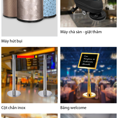
Máy chà sàn - giặt thảm
Máy hút bụi
Cột chắn inox
Bảng welcome