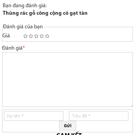
Bạn đang đánh giá:
Thùng rác gỗ công cộng có gạt tàn
Đánh giá của bạn
Giá
1
2
3
4
5
star
stars
stars
stars
stars
Đánh giá
Gửi