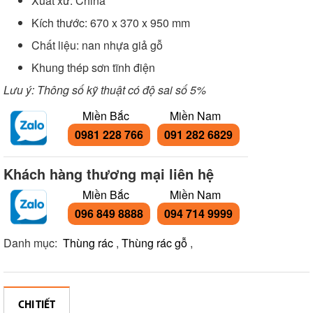
Xuất xứ: China
Kích thước: 670 x 370 x 950 mm
Chất liệu: nan nhựa giả gỗ
Khung thép sơn tĩnh điện
Lưu ý: Thông số kỹ thuật có độ sai số 5%
Miền Bắc
Miền Nam
0981 228 766
091 282 6829
Khách hàng thương mại liên hệ
Miền Bắc
Miền Nam
096 849 8888
094 714 9999
Danh mục:
Thùng rác
,
Thùng rác gỗ
,
CHI TIẾT