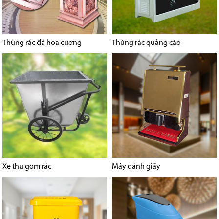
Thùng rác đá hoa cương
Thùng rác quảng cáo
Xe thu gom rác
Máy đánh giầy