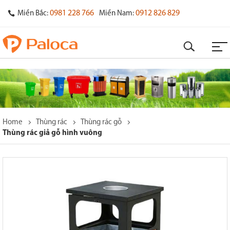
0981 228 766
0912 826 829
Miền Bắc:
Miền Nam:
Home
Thùng rác
Thùng rác gỗ
Thùng rác giả gỗ hình vuông
o
s
y