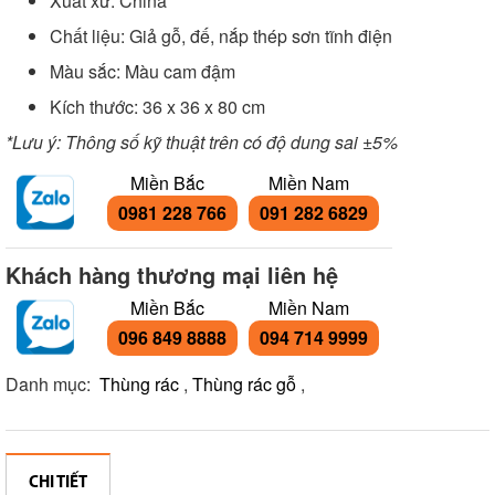
Xuất xứ: China
Chất liệu: Giả gỗ, đế, nắp thép sơn tĩnh điện
Màu sắc: Màu cam đậm
Kích thước: 36 x 36 x 80 cm
*Lưu ý: Thông số kỹ thuật trên có độ dung sai ±5%
Miền Bắc
Miền Nam
0981 228 766
091 282 6829
Khách hàng thương mại liên hệ
Miền Bắc
Miền Nam
096 849 8888
094 714 9999
Danh mục:
Thùng rác
,
Thùng rác gỗ
,
CHI TIẾT