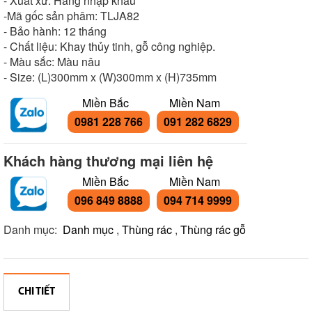
- Xuất xứ: Hàng nhập khẩu
-Mã gốc sản phâm: TLJA82
- Bảo hành: 12 tháng
- Chất liệu: Khay thủy tinh, gỗ công nghiệp.
- Màu sắc: Màu nâu
- Size: (L)300mm x (W)300mm x (H)735mm
Miền Bắc
Miền Nam
0981 228 766
091 282 6829
Khách hàng thương mại liên hệ
Miền Bắc
Miền Nam
096 849 8888
094 714 9999
Danh mục:
Danh mục
,
Thùng rác
,
Thùng rác gỗ
CHI TIẾT