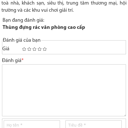
toà nhà, khách sạn, siêu thị, trung tâm thương mại, hội
trường và các khu vui chơi giải trí.
Bạn đang đánh giá:
Thùng đựng rác văn phòng cao cấp
Đánh giá của bạn
Giá
1
2
3
4
5
star
stars
stars
stars
stars
Đánh giá