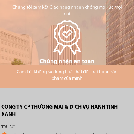
Chúng tôi cam kết Giao hàng nhanh chóng mọi lúc mọi
nơi
Chứng nhận an toàn
Cam kết không sử dụng hoá chất độc hại trong sản
phẩm của mình
CÔNG TY CP THƯƠNG MẠI & DỊCH VỤ HÀNH TINH
XANH
TRỤ SỞ