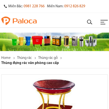
0981 228 766
0912 826 829
Miền Bắc:
Miền Nam:
Home
Thùng rác
Thùng rác gỗ
Thùng đựng rác văn phòng cao cấp
o
s
y