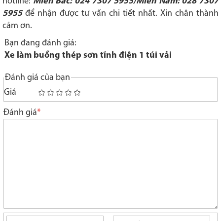
hotline:
Miền Bắc: 024 7307 5955/Miền Nam: 028 7307
5955
để nhận được tư vấn chi tiết nhất. Xin chân thành
cảm ơn.
Bạn đang đánh giá:
Xe làm buồng thép sơn tĩnh điện 1 túi vải
Đánh giá của bạn
Giá
1
2
3
4
5
star
stars
stars
stars
stars
Đánh giá