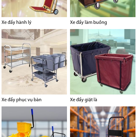
Xe đẩy hành lý
Xe đẩy làm buồng
Xe đẩy phục vụ bàn
Xe đẩy giặt là