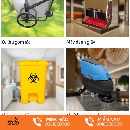
Xe thu gom rác
Máy đánh giầy
Thùng rác y tế
Thiết bị công nghiệp