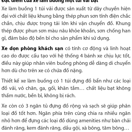
Đặc điểm của xe làm buồng một túi vải bạt
Xe làm buồng 1 túi vải được sản xuất từ dây chuyền hiện
đại với chất liệu khung bằng thép phun sơn tĩnh điện chắc
chắn, chịu được trọng tải lớn khi vận chuyển đồ. Khung
thép được phun sơn màu nâu khỏe khoắn, sơn chống han
gỉ, đảm bảo độ bền bỉ cho sản phẩm khi sử dụng.
Xe dọn phòng khách sạn
có tính cơ động và linh hoạt
cao do được cấu tạo với hệ thống 4 bánh xe chịu lực tốt,
điều này giúp nhân viên buồng phòng dễ dàng di chuyển
hơn dù cho trên xe có chứa đồ nặng.
Thiết kế xe làm buồng có 1 túi đựng đồ bẩn như các loại
đồ vải, vỏ chăn, ga, gối, khăn tắm… chất liệu bạt không
thấm nước, bền bỉ, không bị rách.
Xe còn có 3 ngăn tủ đựng đồ rộng và sạch sẽ giúp phân
loại đồ tốt hơn. Ngăn phía trên cùng chia ra nhiều ngăn
nhỏ hơn để đựng các loại đồ dùng amenities như bàn chải
đánh răng, kem đánh răng, dầu gội, xà bông, tăm bông…