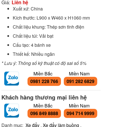
Giá:
Liên hệ
Xuất xứ: China
Kích thước: L900 x W460 x H1060 mm
Chất liệu khung: Thép sơn tĩnh điện
Chất liệu túi: Vải bạt
Cấu tạo: 4 bánh xe
Thiết kế: Nhiều ngăn
* Lưu ý: Thông số kỹ thuật có độ sai số 5%
Miền Bắc
Miền Nam
0981 228 766
091 282 6829
Khách hàng thương mại liên hệ
Miền Bắc
Miền Nam
096 849 8888
094 714 9999
Danh mục:
Xe đẩy
,
Xe đẩy làm buồng
,