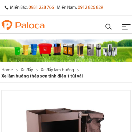
0981 228 766
0912 826 829
Miền Bắc:
Miền Nam:
Home
Xe đẩy
Xe đẩy làm buồng
Xe làm buồng thép sơn tĩnh điện 1 túi vải
o
s
y