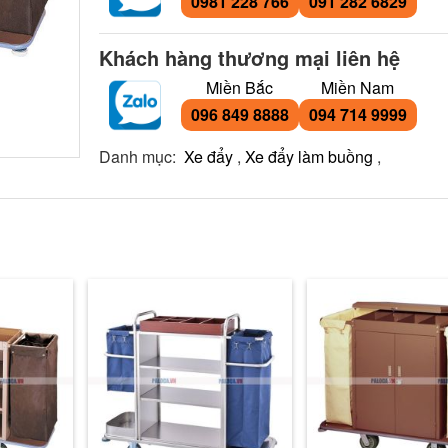
0981 228 766
091 282 6829
Khách hàng thương mại liên hệ
Miền Bắc
Miền Nam
096 849 8888
094 714 9999
Danh mục:
Xe đẩy
,
Xe đẩy làm buồng
,
Xe dọn phòng resor
vải