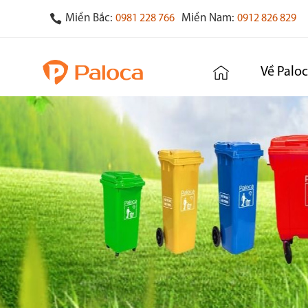
Miền Bắc:
Miền Nam:
0981 228 766
0912 826 829
Về Palo