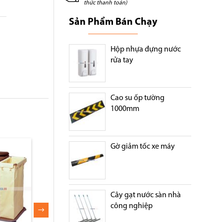
thức thanh toán)
Sản Phẩm Bán Chạy
Hộp nhựa đựng nước
rửa tay
Cao su ốp tường
1000mm
Gờ giảm tốc xe máy
t 2 túi
Xe dọn phòng khách sạn
Xe đẩy dọn phòng 
ba tầng
nhỏ E23-Q
Cây gạt nước sàn nhà
công nghiệp