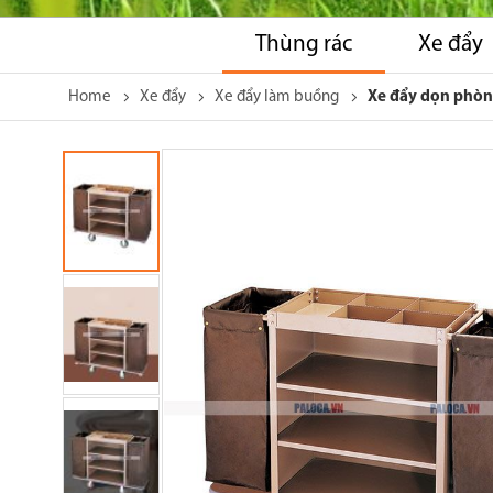
Thùng rác
Xe đẩy
Home
Xe đẩy
Xe đẩy làm buồng
Xe đẩy dọn phòn
Skip
to
the
end
of
the
images
gallery