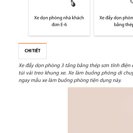
nhà khách
Xe đẩy dọn phòng 3 tầng
Xe đẩy dọn phò
6
bằng thép
sạn bằng i
CHI TIẾT
Xe đẩy dọn phòng 3 tầng bằng thép sơn tĩnh điện c
túi vải treo khung xe. Xe làm buồng phòng di chu
ngay mẫu xe làm buồng phòng tiện dụng này.