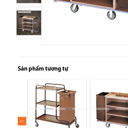
Skip
to
the
beginning
Sản phẩm tương tự
of
the
images
gallery