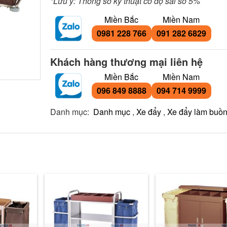
*Lưu ý: Thông số kỹ thuật có độ sai số 5%
Miền Bắc
Miền Nam
0981 228 766
091 282 6829
Khách hàng thương mại liên hệ
Miền Bắc
Miền Nam
096 849 8888
094 714 9999
Danh mục:
Danh mục
,
Xe đẩy
,
Xe đẩy làm buồ
Xe dọn phòng resor
vải