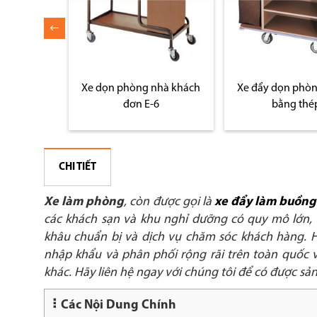
nhà khách
Xe đẩy dọn phòng 3 tầng
Xe đẩy dọn phò
6
bằng thép
sạn bằng i
CHI TIẾT
Xe làm phòng
, còn được gọi là
xe đẩy làm buồng
các khách sạn và khu nghỉ dưỡng có quy mô lớn, đ
khâu chuẩn bị và dịch vụ chăm sóc khách hàng. 
nhập khẩu và phân phối rộng rãi trên toàn quốc vớ
khác. Hãy liên hệ ngay với chúng tôi để có được s
Các Nội Dung Chính