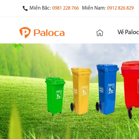
Miền Bắc:
Miền Nam:
0981 228 766
0912 826 829
Về Palo