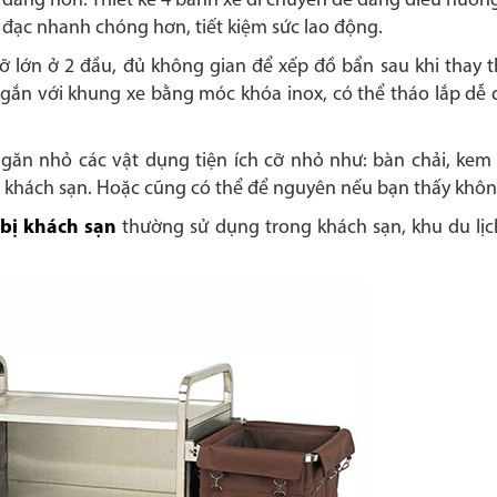
 dàng hơn. Thiết kế 4 bánh xe di chuyển dễ dàng điều hướn
 đạc nhanh chóng hơn, tiết kiệm sức lao động.
 cỡ lớn ở 2 đầu, đủ không gian để xếp đồ bẩn sau khi thay
 gắn với khung xe bằng móc khóa inox, có thể tháo lắp dễ 
ngăn nhỏ các vật dụng tiện ích cỡ nhỏ như: bàn chải, k
 khách sạn. Hoặc cũng có thể để nguyên nếu bạn thấy không
 bị khách sạn
thường sử dụng trong khách sạn, khu du lịch