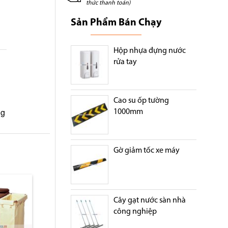
thức thanh toán)
Sản Phẩm Bán Chạy
Hộp nhựa đựng nước
rửa tay
Cao su ốp tường
ng
1000mm
Gờ giảm tốc xe máy
t 2 túi
Xe dọn phòng khách sạn
Xe đẩy dọn phòng 
ba tầng
nhỏ E23-Q
Cây gạt nước sàn nhà
công nghiệp