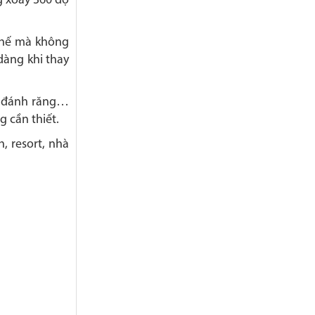
g xoay 360 độ
 thế mà không
dàng khi thay
em đánh răng…
 cần thiết.
, resort, nhà