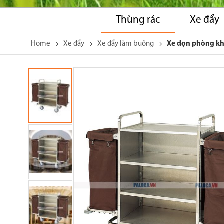
Thùng rác
Xe đẩy
Home
Xe đẩy
Xe đẩy làm buồng
Xe dọn phòng kh
Skip
to
the
end
of
the
images
gallery