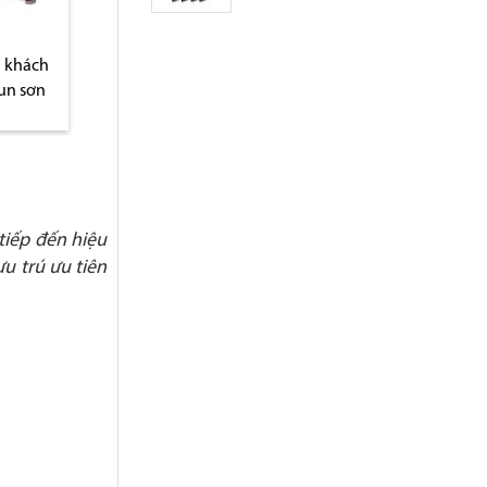
 khách
Xe dọn phòng resort 2 túi
Xe dọn phòng khác
un sơn
vải
ba tầng
tiếp đến hiệu
u trú ưu tiên