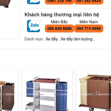
0981 228 766
091 282 6829
Khách hàng thương mại liên hệ
Miền Bắc
Miền Nam
096 849 8888
094 714 9999
Danh mục:
Xe đẩy
,
Xe đẩy làm buồng
,