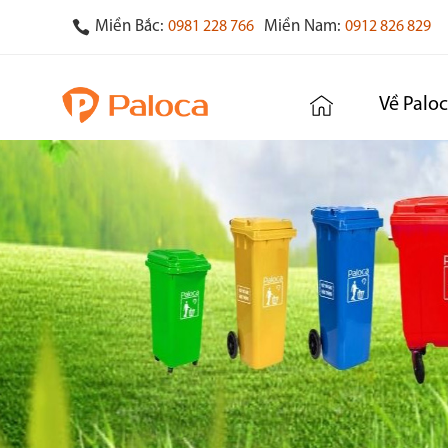
Miền Bắc:
Miền Nam:
0981 228 766
0912 826 829
Về Palo