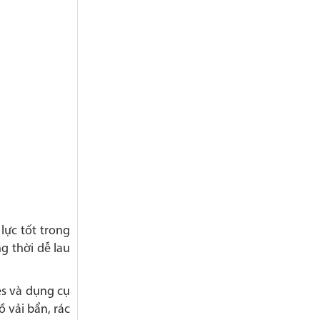
lực tốt trong
g thời dễ lau
es và dụng cụ
ồ vải bẩn, rác