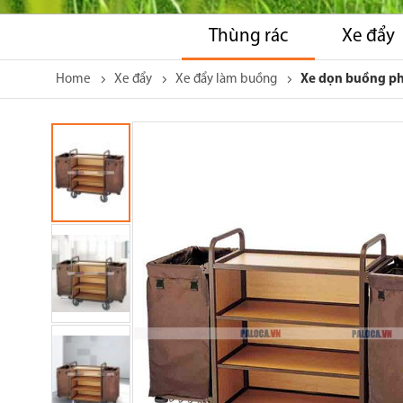
Thùng rác
Xe đẩy
Home
Xe đẩy
Xe đẩy làm buồng
Xe dọn buồng p
Skip
to
the
end
of
the
images
gallery