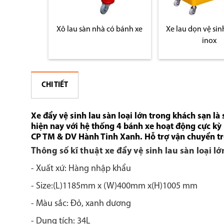
àu vàng
Xô lau sàn nhà có bánh xe
Xe lau dọn vệ sin
inox
CHI TIẾT
Xe đẩy vệ sinh lau sàn loại lớn trong khách sạn
là
hiện nay với hệ thống 4 bánh xe hoạt động cực kỳ
CP TM & DV Hành Tinh Xanh. Hỗ trợ vận chuyển t
Thông số kĩ thuật xe đẩy vệ sinh lau sàn loại l
- Xuất xứ: Hàng nhập khẩu
- Size:(L)1185mm x (W)400mm x(H)1005 mm
- Màu sắc: Đỏ, xanh dương
- Dung tích: 34L