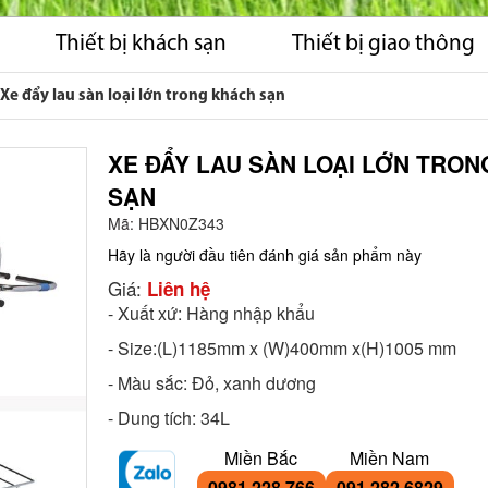
Thiết bị khách sạn
Thiết bị giao thông
Xe đẩy lau sàn loại lớn trong khách sạn
XE ĐẨY LAU SÀN LOẠI LỚN TRO
SẠN
Mã:
HBXN0Z343
Hãy là người đầu tiên đánh giá sản phẩm này
Giá:
Liên hệ
- Xuất xứ: Hàng nhập khẩu
- Size:(L)1185mm x (W)400mm x(H)1005 mm
- Màu sắc: Đỏ, xanh dương
- Dung tích: 34L
Miền Bắc
Miền Nam
0981 228 766
091 282 6829