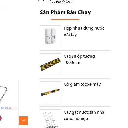
thức thanh toán)
Sản Phẩm Bán Chạy
Hộp nhựa đựng nước
rửa tay
Cao su ốp tường
1000mm
Gờ giảm tốc xe máy
Xe lau dọn vệ sinh 2 ngăn
Xe dọn vệ sinh 2 x
34l khung inox
thép
Cây gạt nước sàn nhà
công nghiệp