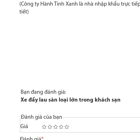
(Công ty Hành Tinh Xanh là nhà nhập khẩu trực tiếp c
tiết)
Bạn đang đánh giá:
Xe đẩy lau sàn loại lớn trong khách sạn
Đánh giá của bạn
Giá
1
2
3
4
5
star
stars
stars
stars
stars
Đánh giá