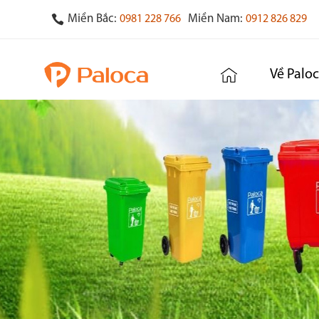
Miền Bắc:
Miền Nam:
0981 228 766
0912 826 829
Về Palo