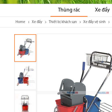
Thùng rác
Xe đẩy
Home
Xe đẩy
Thiết bị khách sạn
Xe đẩy vệ sinh
Skip
to
the
end
of
the
images
gallery