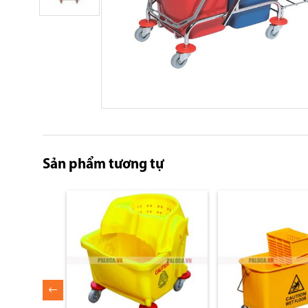
Skip
to
the
beginning
Sản phẩm tương tự
of
the
images
gallery