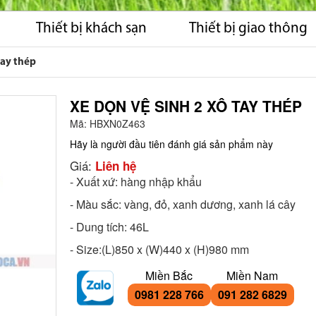
Thiết bị khách sạn
Thiết bị giao thông
tay thép
XE DỌN VỆ SINH 2 XÔ TAY THÉP
Mã:
HBXN0Z463
Hãy là người đầu tiên đánh giá sản phẩm này
Giá:
Liên hệ
- Xuất xứ: hàng nhập khẩu
- Màu sắc: vàng, đỏ, xanh dương, xanh lá cây
- Dung tích: 46L
- Size:(L)850 x (W)440 x (H)980 mm
Miền Bắc
Miền Nam
0981 228 766
091 282 6829