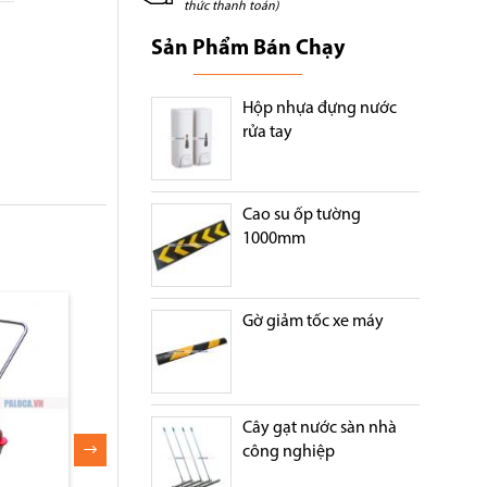
thức thanh toán)
Sản Phẩm Bán Chạy
Hộp nhựa đựng nước
rửa tay
Cao su ốp tường
1000mm
Xe lau dọn vệ sinh 2 ngăn
Xe dọn vệ sinh 2 x
Gờ giảm tốc xe máy
34l khung inox
thép
Cây gạt nước sàn nhà
công nghiệp