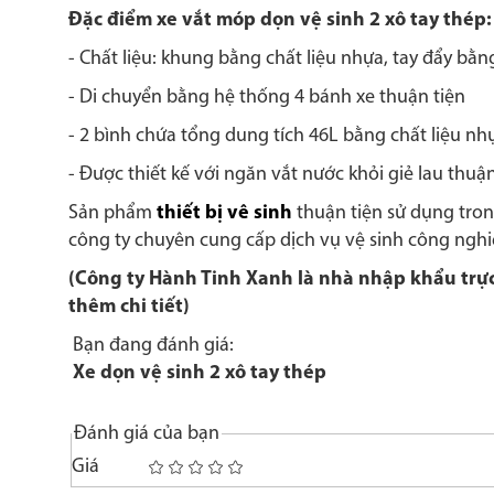
Đặc điểm xe vắt móp dọn vệ sinh 2 xô tay thép:
- Chất liệu: khung bằng chất liệu nhựa, tay đẩy bằ
- Di chuyển bằng hệ thống 4 bánh xe thuận tiện
- 2 bình chứa tổng dung tích 46L bằng chất liệu nh
- Được thiết kế với ngăn vắt nước khỏi giẻ lau thuậ
Sản phẩm
thiết bị vê sinh
thuận tiện sử dụng tro
công ty chuyên cung cấp dịch vụ vệ sinh công nghi
(Công ty Hành Tinh Xanh là nhà nhập khẩu trực t
thêm chi tiết)
Bạn đang đánh giá:
Xe dọn vệ sinh 2 xô tay thép
Đánh giá của bạn
Giá
1
2
3
4
5