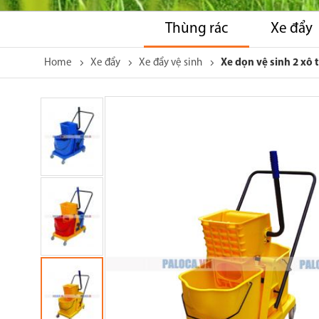
Thùng rác
Xe đẩy
Home
Xe đẩy
Xe đẩy vệ sinh
Xe dọn vệ sinh 2 xô 
Skip
to
the
end
of
the
images
gallery