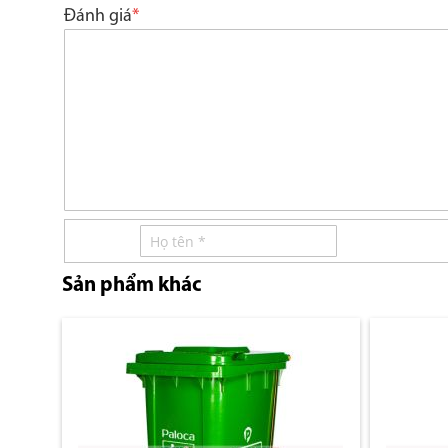
star
stars
stars
stars
stars
Đánh giá
Sản phẩm khác