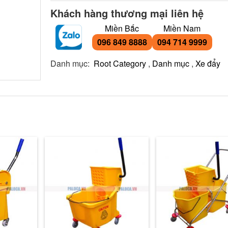
Khách hàng thương mại liên hệ
Miền Bắc
Miền Nam
096 849 8888
094 714 9999
Danh mục:
Root Category
,
Danh mục
,
Xe đẩy