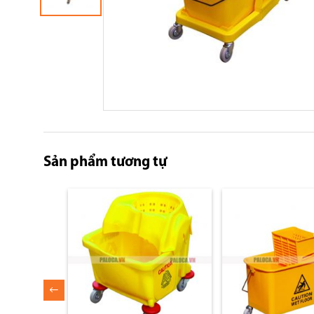
Skip
to
the
Sản phẩm tương tự
beginning
of
the
images
gallery