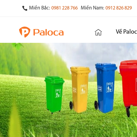
Miền Bắc:
Miền Nam:
0981 228 766
0912 826 829
Về Palo