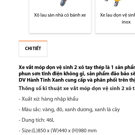
àu vàng
Xô lau sàn nhà có bánh xe
Xe lau dọn vệ sin
inox
CHI TIẾT
Xe vắt móp dọn vệ sinh 2 xô tay thép là 1 sản phẩ
phun sơn tĩnh điện không gỉ, sản phẩm đảo bảo sẽ
DV Hành Tinh Xanh cung cấp và phân phối trên thị
Thông số kĩ thuật xe vắt móp dọn vệ sinh 2 xô 
- Xuất xứ: hàng nhập khẩu
- Màu sắc: vàng, đỏ, xanh dương, xanh lá cây
- Dung tích: 46L
- Size:(L)850 x (W)440 x (H)980 mm