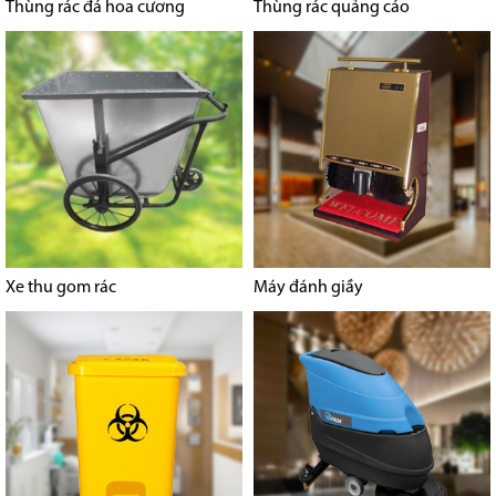
Thùng rác đá hoa cương
Thùng rác quảng cáo
Xe thu gom rác
Máy đánh giầy