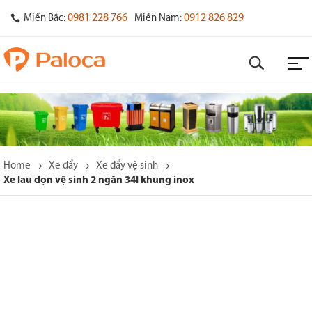
0981 228 766
0912 826 829
Miền Bắc:
Miền Nam:
Home
Xe đẩy
Xe đẩy vệ sinh
Xe lau dọn vệ sinh 2 ngăn 34l khung inox
o
s
y