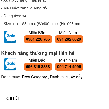
- Xuất xứ: hàng nhập khẩu
- Màu sắc: xanh, dương đỏ
- Dung tích: 34L
- Size: (L)1185mm x (W)400mm x (H)1005mm
Miền Bắc
Miền Nam
0981 228 766
091 282 6829
Khách hàng thương mại liên hệ
Miền Bắc
Miền Nam
096 849 8888
094 714 9999
Danh mục:
Root Category
,
Danh mục
,
Xe đẩy
CHI TIẾT