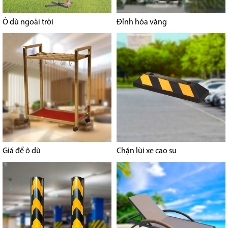
Ô dù ngoài trời
Đỉnh hóa vàng
Giá để ô dù
Chặn lùi xe cao su