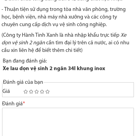
- Thuận tiện sử dụng trong tòa nhà văn phòng, trường
học, bệnh viện, nhà máy nhà xưởng và các công ty
chuyên cung cấp dịch vụ vệ sinh công nghiệp.
(Công ty Hành Tinh Xanh là nhà nhập khẩu trực tiếp
Xe
dọn vệ sinh 2 ngăn
cần tìm đại lý trên cả nước, ai có nhu
cầu xin liên hệ để biết thêm chi tiết)
Bạn đang đánh giá:
Xe lau dọn vệ sinh 2 ngăn 34l khung inox
Đánh giá của bạn
Giá
1
2
3
4
5
star
stars
stars
stars
stars
Đánh giá