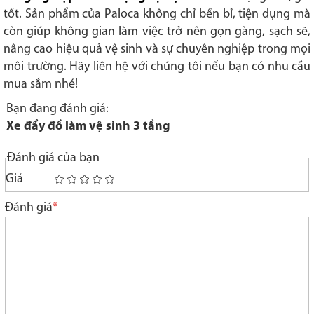
tốt. Sản phẩm của Paloca không chỉ bền bỉ, tiện dụng mà
còn giúp không gian làm việc trở nên gọn gàng, sạch sẽ,
nâng cao hiệu quả vệ sinh và sự chuyên nghiệp trong mọi
môi trường. Hãy liên hệ với chúng tôi nếu bạn có nhu cầu
mua sắm nhé!
Bạn đang đánh giá:
Xe đẩy đồ làm vệ sinh 3 tầng
Đánh giá của bạn
Giá
1
2
3
4
5
star
stars
stars
stars
stars
Đánh giá