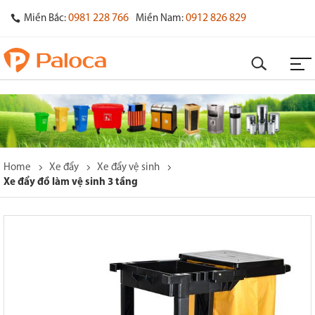
0981 228 766
0912 826 829
Miền Bắc:
Miền Nam:
Home
Xe đẩy
Xe đẩy vệ sinh
Xe đẩy đồ làm vệ sinh 3 tầng
o
s
y