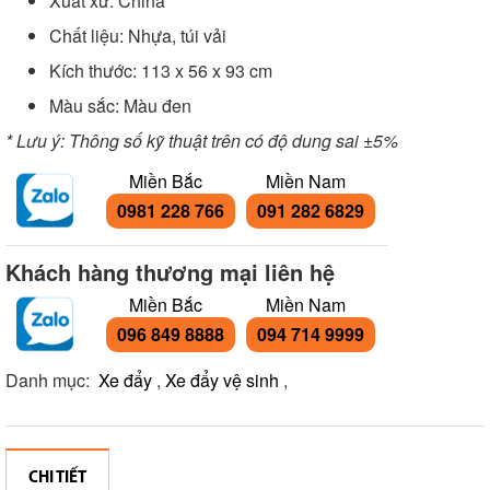
Xuất xứ: China
Chất liệu: Nhựa, túi vải
Kích thước: 113 x 56 x 93 cm
Màu sắc: Màu đen
* Lưu ý: Thông số kỹ thuật trên có độ dung sai ±5%
Miền Bắc
Miền Nam
0981 228 766
091 282 6829
Khách hàng thương mại liên hệ
Miền Bắc
Miền Nam
096 849 8888
094 714 9999
Danh mục:
Xe đẩy
,
Xe đẩy vệ sinh
,
CHI TIẾT