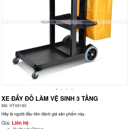
XE ĐẨY ĐỒ LÀM VỆ SINH 3 TẦNG
Mã:
HT08180
g
Hãy là người đầu tiên đánh giá sản phẩm này
Giá:
Liên hệ