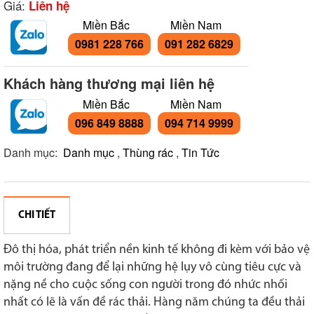
Giá:
Liên hệ
Miền Bắc
Miền Nam
0981 228 766
091 282 6829
Khách hàng thương mại liên hệ
Miền Bắc
Miền Nam
096 849 8888
094 714 9999
Danh mục:
Danh mục
,
Thùng rác
,
Tin Tức
CHI TIẾT
Đô thị hóa, phát triển nền kinh tế không đi kèm với bảo vệ
môi trường đang để lại những hệ lụy vô cùng tiêu cực và
nặng nề cho cuộc sống con người trong đó nhức nhối
nhất có lẽ là vấn đề rác thải. Hàng năm chúng ta đều thải