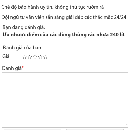
Chế độ bảo hành uy tín, không thủ tục rườm rà
Đội ngũ tư vấn viên sẵn sàng giải đáp các thắc mắc 24/24
Bạn đang đánh giá:
Ưu nhược điểm của các dòng thùng rác nhựa 240 lít
Đánh giá của bạn
Giá
1
2
3
4
5
star
stars
stars
stars
stars
Đánh giá