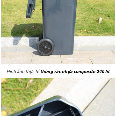
Hình ảnh thực tế
thùng rác nhựa
composite 240
lít