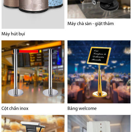
Máy chà sàn - giặt thảm
Máy hút bụi
Cột chắn inox
Bảng welcome