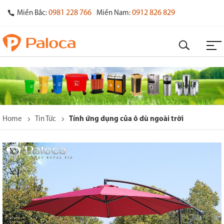
0981 228 766
0912 826 829
Miền Bắc:
Miền Nam:
Home
Tin Tức
Tính ứng dụng của ô dù ngoài trời
o
s
y