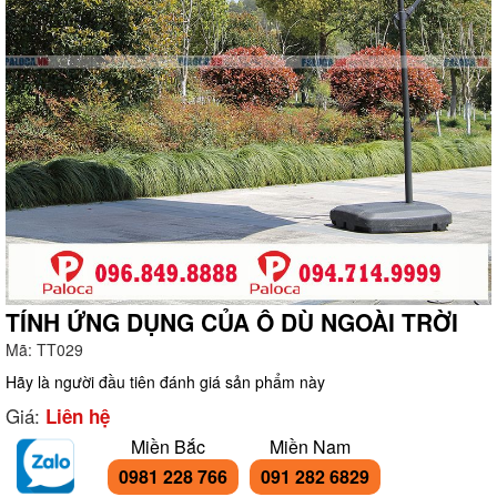
TÍNH ỨNG DỤNG CỦA Ô DÙ NGOÀI TRỜI
Mã:
TT029
g
Hãy là người đầu tiên đánh giá sản phẩm này
Giá:
Liên hệ
Miền Bắc
Miền Nam
0981 228 766
091 282 6829