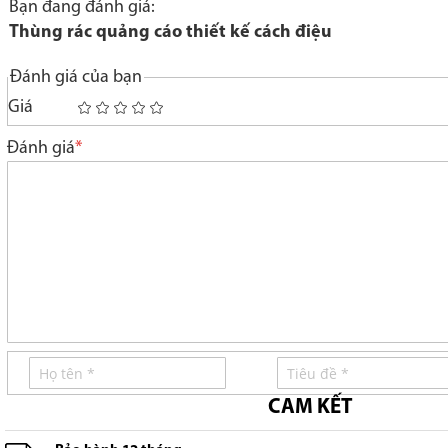
Bạn đang đánh giá:
Thùng rác quảng cáo thiết kế cách điệu
Đánh giá của bạn
Giá
1
2
3
4
5
star
stars
stars
stars
stars
Đánh giá
CAM KẾT