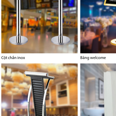
Cột chắn inox
Bảng welcome