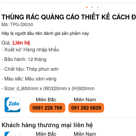
THÙNG RÁC QUẢNG CÁO THIẾT KẾ CÁCH Đ
Mã:
TPG-DX030
g
Hãy là người đầu tiên đánh giá sản phẩm này
Giá:
Liên hệ
- Xuất xứ: Hàng nhập khẩu
- Bảo hành: 12 tháng
- Chất liệu: Thép phun sơn
- Màu sắc: Màu xám vàng
- Size: (L)850mm x (W)320mm x (H)920mm
Miền Bắc
Miền Nam
0981 228 766
091 282 6829
Khách hàng thương mại liên hệ
Miền Bắc
Miền Nam