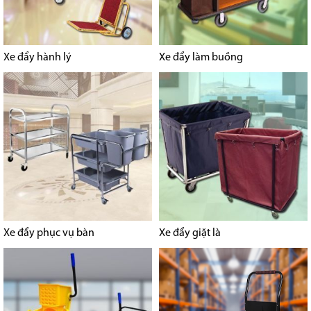
Xe đẩy hành lý
Xe đẩy làm buồng
Xe đẩy phục vụ bàn
Xe đẩy giặt là