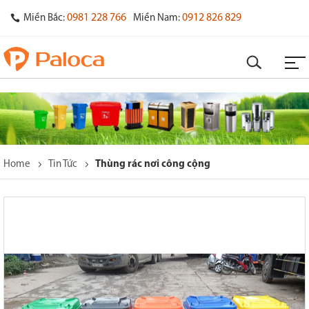
0981 228 766
0912 826 829
Miền Bắc:
Miền Nam:
Home
Tin Tức
Thùng rác nơi công cộng
o
s
y