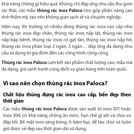
khả năng chống gỉ hiệu quả. Không chỉ đáp ứng nhu cầu thu gom
rác thải, các mẫu
thùng rác inox Paloca
còn góp phần nâng cao
tính thẩm mỹ, tạo nên không gian sạch sẽ và chuyên nghiệp.
Hiện nay, thị trường có nhiều dòng thùng rác inox cao cấp như
thùng rác inox đạp chân, thùng rác inox nắp lật, thùng rác inox
nắp bập bênh, thùng rác inox có gạt tàn, thùng rác inox nắp hở,
thùng rác inox phân loại 2 ngăn, 3 ngăn… đáp ứng đa dạng nhu
cầu sử dụng từ gia đình đến các công trình công cộng.
Thùng rác inox Paloca
cam kết sản phẩm chất lượng cao, mẫu mã
đa dạng, giá cạnh tranh cùng dịch vụ giao hàng trên toàn quốc.
Vì sao nên chọn thùng rác inox Paloca?
Chất liệu thùng đựng rác inox cao cấp, bền đẹp theo
thời gian
Các mẫu
thùng rác inox Paloca
được sản xuất từ inox 201 hoặc
inox 304, có khả năng chống ăn mòn, hạn chế gỉ sét và chịu va
đập tốt. Bề mặt inox sáng bóng, ít bám bụi, dễ lau chùi và luôn
giữ được vẻ đẹp sau thời gian dài sử dụng.