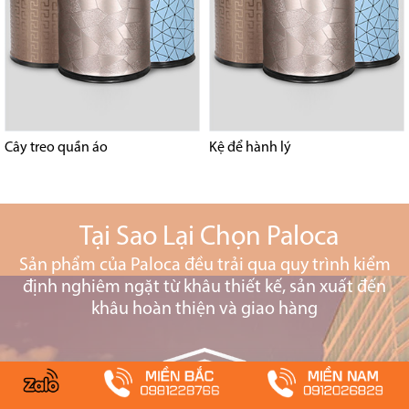
Cây treo quần áo
Kệ để hành lý
Tại Sao Lại Chọn Paloca
Sản phẩm của Paloca đều trải qua quy trình kiểm
định nghiêm ngặt từ khâu thiết kế, sản xuất đến
khâu hoàn thiện và giao hàng