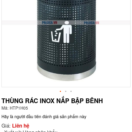
THÙNG RÁC INOX NẮP BẬP BÊNH
Mã:
HTP1H05
g
Hãy là người đầu tiên đánh giá sản phẩm này
Giá:
Liên hệ