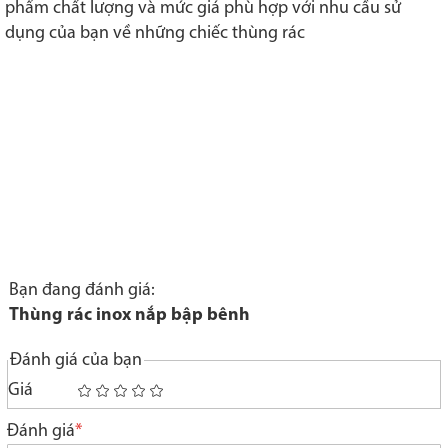
phẩm chất lượng và mức giá phù hợp với nhu cầu sử
dụng của bạn về những chiếc thùng rác
Bạn đang đánh giá:
Thùng rác inox nắp bập bênh
Đánh giá của bạn
Giá
1
2
3
4
5
star
stars
stars
stars
stars
Đánh giá