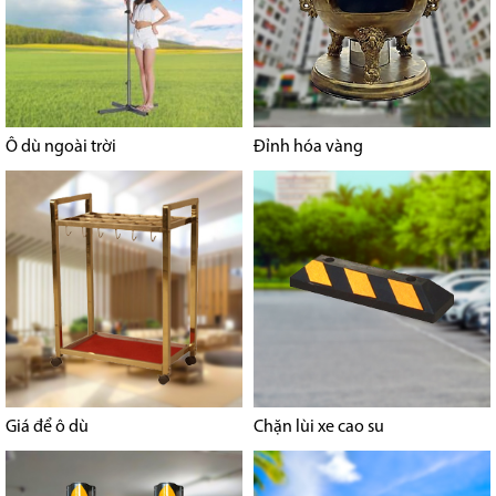
Ô dù ngoài trời
Đỉnh hóa vàng
Giá để ô dù
Chặn lùi xe cao su