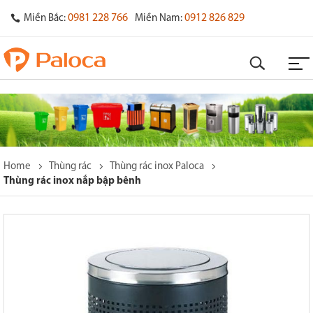
0981 228 766
0912 826 829
Miền Bắc:
Miền Nam:
Home
Thùng rác
Thùng rác inox Paloca
Thùng rác inox nắp bập bênh
o
s
y