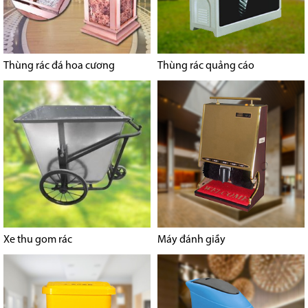
Thùng rác đá hoa cương
Thùng rác quảng cáo
Xe thu gom rác
Máy đánh giầy