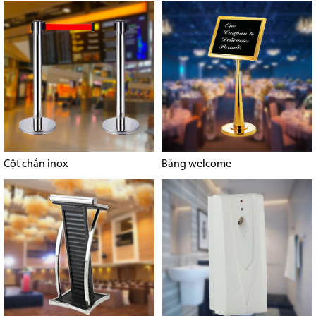
Cột chắn inox
Bảng welcome