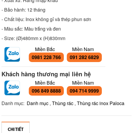
- Xuất xứ: Hàng nhập khẩu
- Bảo hành: 12 tháng
- Chất liệu: Inox không gỉ và thép phun sơn
- Màu sắc: Màu trắng và đen
- Size: (Ø)480mm x (H)830mm
Miền Bắc
Miền Nam
0981 228 766
091 282 6829
Khách hàng thương mại liên hệ
Miền Bắc
Miền Nam
096 849 8888
094 714 9999
Danh mục:
Danh mục
,
Thùng rác
,
Thùng rác inox Paloca
CHI TIẾT