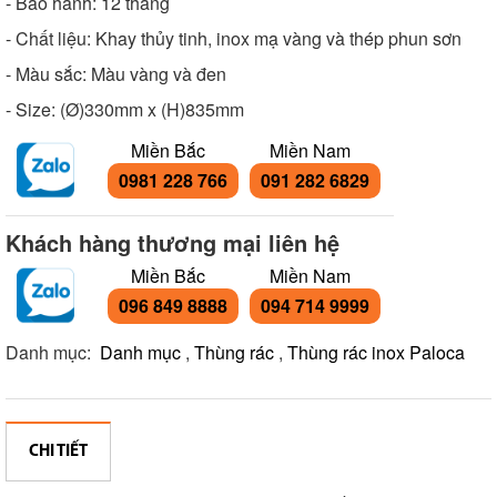
- Bảo hành: 12 tháng
- Chất liệu: Khay thủy tinh, inox mạ vàng và thép phun sơn
- Màu sắc: Màu vàng và đen
- Size: (Ø)330mm x (H)835mm
Miền Bắc
Miền Nam
0981 228 766
091 282 6829
Khách hàng thương mại liên hệ
Miền Bắc
Miền Nam
096 849 8888
094 714 9999
Danh mục:
Danh mục
,
Thùng rác
,
Thùng rác inox Paloca
CHI TIẾT