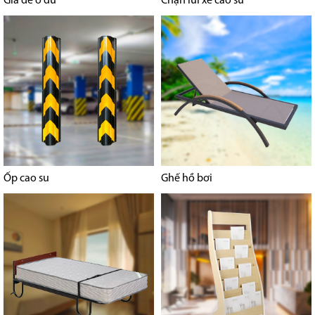
Giá để ô dù
Chặn lùi xe cao su
Ốp cao su
Ghế hồ bơi