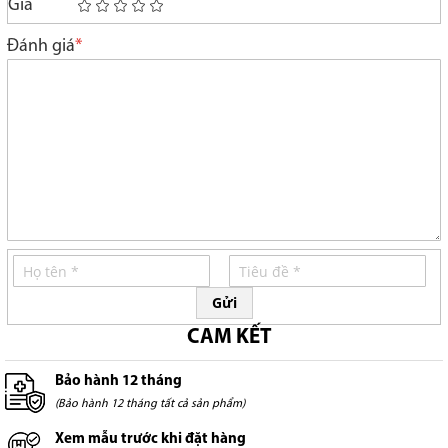
Giá
1
2
3
4
5
star
stars
stars
stars
stars
Đánh giá
Gửi
CAM KẾT
Bảo hành 12 tháng
(Bảo hành 12 tháng tất cả sản phẩm)
Xem mẫu trước khi đặt hàng