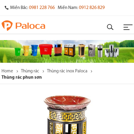
0981 228 766
0912 826 829
Miền Bắc:
Miền Nam:
Home
Thùng rác
Thùng rác inox Paloca
Thùng rác phun sơn
o
s
y