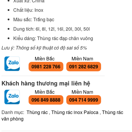
Xuất xứ: China
Chất liệu: Inox
Màu sắc: Trắng bạc
Dung tích: 6l, 8l, 12l, 16l, 20l, 30l, 50l
Kiểu dáng: Thùng rác đạp chân vuông
Lưu ý: Thông số kỹ thuật có độ sai số 5%
Miền Bắc
Miền Nam
0981 228 766
091 282 6829
Khách hàng thương mại liên hệ
Miền Bắc
Miền Nam
096 849 8888
094 714 9999
Danh mục:
Thùng rác
,
Thùng rác inox Paloca
,
Thùng rác
văn phòng