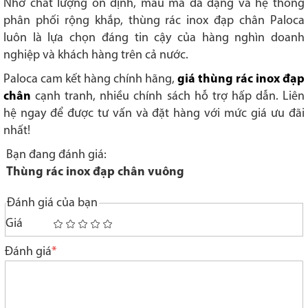
Nhờ chất lượng ổn định, mẫu mã đa dạng và hệ thống
phân phối rộng khắp, thùng rác inox đạp chân Paloca
luôn là lựa chọn đáng tin cậy của hàng nghìn doanh
nghiệp và khách hàng trên cả nước.
Paloca cam kết hàng chính hãng,
giá thùng rác inox đạp
chân
cạnh tranh, nhiều chính sách hỗ trợ hấp dẫn. Liên
hệ ngay để được tư vấn và đặt hàng với mức giá ưu đãi
nhất!
Bạn đang đánh giá:
Thùng rác inox đạp chân vuông
Đánh giá của bạn
Giá
1
2
3
4
5
star
stars
stars
stars
stars
Đánh giá