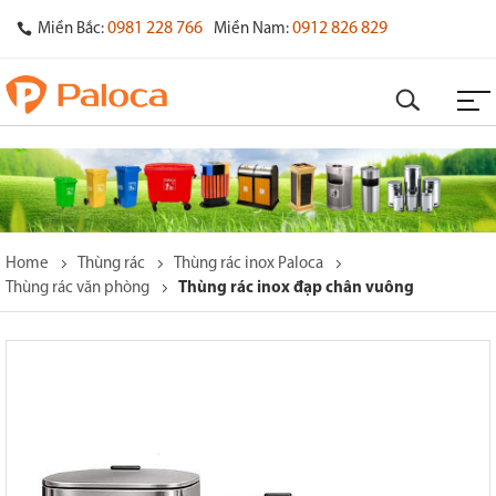
0981 228 766
0912 826 829
Miền Bắc:
Miền Nam:
Home
Thùng rác
Thùng rác inox Paloca
Thùng rác văn phòng
Thùng rác inox đạp chân vuông
o
s
y