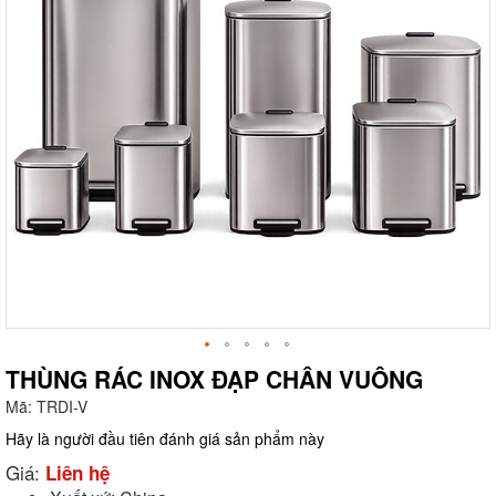
THÙNG RÁC INOX ĐẠP CHÂN VUÔNG
Mã:
TRDI-V
g
Hãy là người đầu tiên đánh giá sản phẩm này
Giá:
Liên hệ