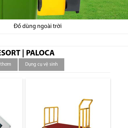
Đồ dùng ngoài trời
ESORT | PALOCA
 thơm
Dụng cụ vệ sinh