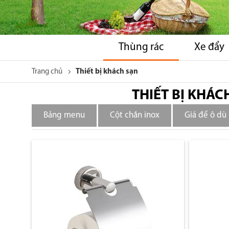
Thùng rác
Xe đẩy
Trang chủ
Thiết bị khách sạn
THIẾT BỊ KHÁC
Bảng menu
Cột chắn inox
Giá để ô dù