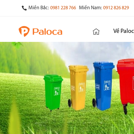
Miền Bắc:
Miền Nam:
0981 228 766
0912 826 829
Về Palo