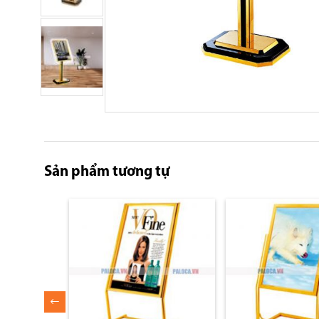
Skip
to
the
beginning
Sản phẩm tương tự
of
the
images
gallery