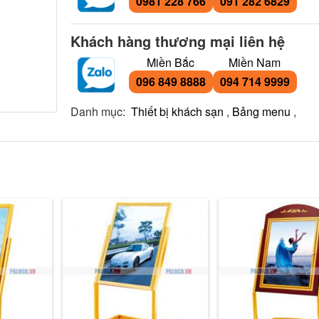
0981 228 766
091 282 6829
Khách hàng thương mại liên hệ
Miền Bắc
Miền Nam
096 849 8888
094 714 9999
Danh mục:
Thiết bị khách sạn
,
Bảng menu
,