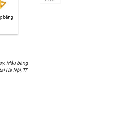
p bằng
Bảng menu nhập khẩu
Bảng menu inox mạ
B10
nhập khẩu B1
ay. Mẫu bảng
ại Hà Nội, TP