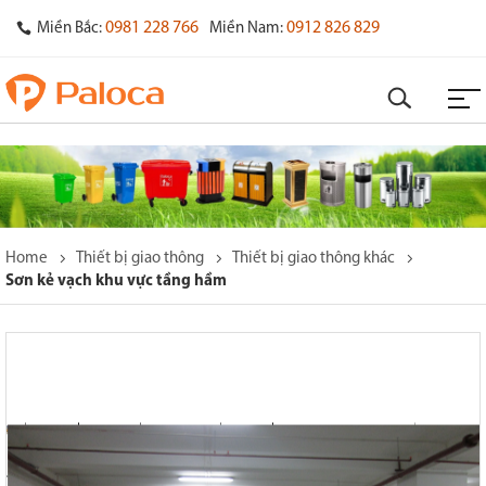
0981 228 766
0912 826 829
Miền Bắc:
Miền Nam:
Home
Thiết bị giao thông
Thiết bị giao thông khác
Sơn kẻ vạch khu vực tầng hầm
o
s
y