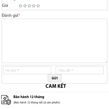
Giá
1
2
3
4
5
star
stars
stars
stars
stars
Đánh giá
Gửi
CAM KẾT
Bảo hành 12 tháng
(Bảo hành 12 tháng tất cả sản phẩm)