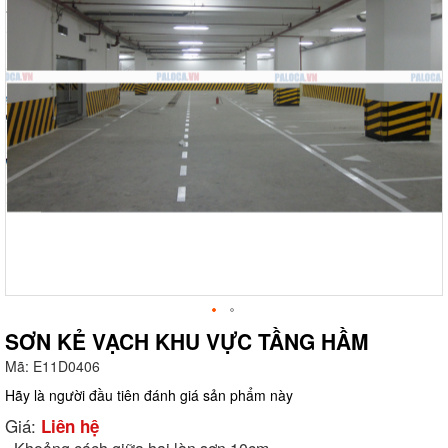
SƠN KẺ VẠCH KHU VỰC TẦNG HẦM
Mã:
E11D0406
g
Hãy là người đầu tiên đánh giá sản phẩm này
Giá:
Liên hệ