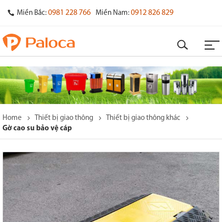
0981 228 766
0912 826 829
Miền Bắc:
Miền Nam:
Home
Thiết bị giao thông
Thiết bị giao thông khác
Gờ cao su bảo vệ cáp
o
s
y