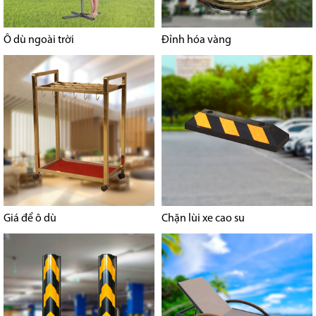
Ô dù ngoài trời
Đỉnh hóa vàng
Giá để ô dù
Chặn lùi xe cao su