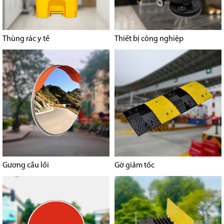
Thùng rác y tế
Thiết bị công nghiệp
Gương cầu lồi
Gờ giảm tốc