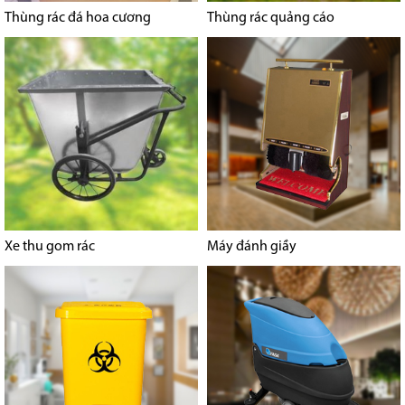
Thùng rác đá hoa cương
Thùng rác quảng cáo
Xe thu gom rác
Máy đánh giầy