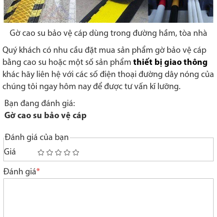
Gờ cao su bảo vệ cáp dùng trong đường hầm, tòa nhà
Quý khách có nhu cầu đặt mua sản phẩm gờ bảo vệ cáp
bằng cao su hoặc một số sản phẩm
thiết bị giao thông
khác hãy liên hệ với các số điện thoại đường dây nóng của
chúng tôi ngay hôm nay để được tư vấn kĩ lưỡng.
Bạn đang đánh giá:
Gờ cao su bảo vệ cáp
Đánh giá của bạn
Giá
1
2
3
4
5
star
stars
stars
stars
stars
Đánh giá