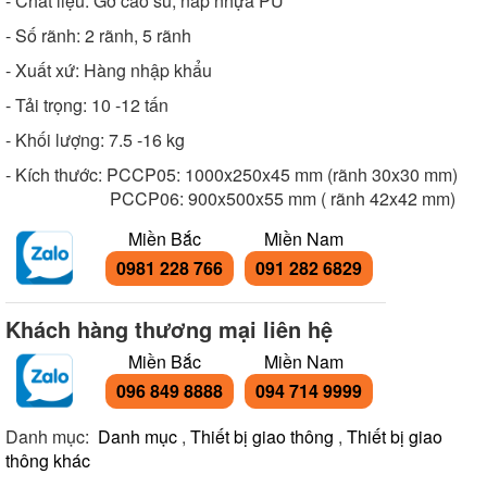
- Chất liệu: Gờ cao su, nắp nhựa PU
- Số rãnh: 2 rãnh, 5 rãnh
- Xuất xứ: Hàng nhập khẩu
- Tải trọng: 10 -12 tấn
- Khối lượng: 7.5 -16 kg
- Kích thước: PCCP05: 1000x250x45 mm (rãnh 30x30 mm)
PCCP06: 900x500x55 mm ( rãnh 42x42 mm)
Miền Bắc
Miền Nam
0981 228 766
091 282 6829
Khách hàng thương mại liên hệ
Miền Bắc
Miền Nam
096 849 8888
094 714 9999
Danh mục:
Danh mục
,
Thiết bị giao thông
,
Thiết bị giao
thông khác