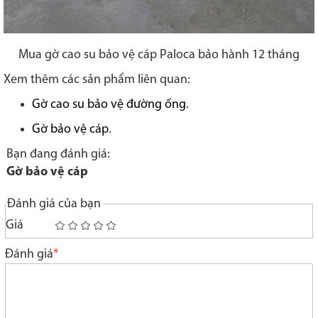
Mua gờ cao su bảo vệ cáp Paloca bảo hành 12 tháng
Xem thêm các sản phẩm liên quan:
Gờ cao su bảo vệ đường ống
.
Gờ bảo vệ cáp
.
Bạn đang đánh giá:
Gờ bảo vệ cáp
Đánh giá của bạn
Giá
1
2
3
4
5
star
stars
stars
stars
stars
Đánh giá