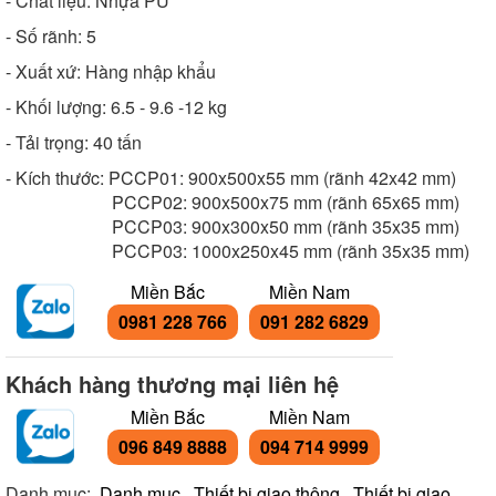
- Chất liệu: Nhựa PU
- Số rãnh: 5
- Xuất xứ: Hàng nhập khẩu
- Khối lượng: 6.5 - 9.6 -12 kg
- Tải trọng: 40 tấn
- Kích thước: PCCP01: 900x500x55 mm (rãnh 42x42 mm)
PCCP02: 900x500x75 mm (rãnh 65x65 mm)
PCCP03: 900x300x50 mm (rãnh 35x35 mm)
PCCP03: 1000x250x45 mm (rãnh 35x35 mm)
Miền Bắc
Miền Nam
0981 228 766
091 282 6829
Khách hàng thương mại liên hệ
Miền Bắc
Miền Nam
096 849 8888
094 714 9999
Danh mục:
Danh mục
,
Thiết bị giao thông
,
Thiết bị giao