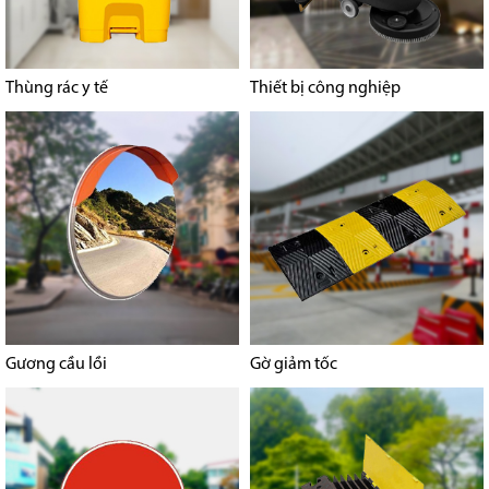
Thùng rác y tế
Thiết bị công nghiệp
Gương cầu lồi
Gờ giảm tốc