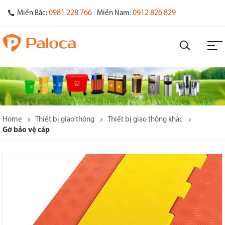
0981 228 766
0912 826 829
Miền Bắc:
Miền Nam:
Home
Thiết bị giao thông
Thiết bị giao thông khác
Gờ bảo vệ cáp
o
s
y