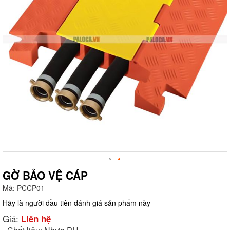
GỜ BẢO VỆ CÁP
Mã:
PCCP01
g
Hãy là người đầu tiên đánh giá sản phẩm này
Giá:
Liên hệ