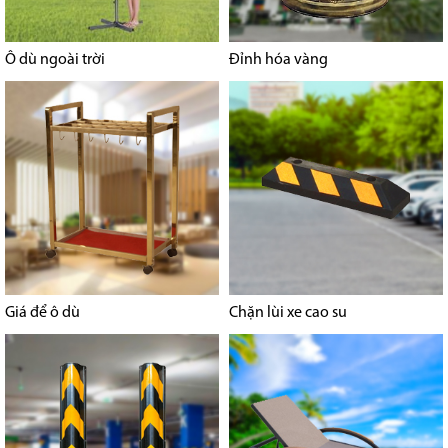
Ô dù ngoài trời
Đỉnh hóa vàng
Giá để ô dù
Chặn lùi xe cao su