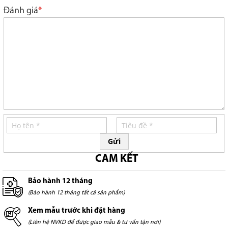
star
stars
stars
stars
stars
Đánh giá
Gửi
CAM KẾT
Bảo hành 12 tháng
(Bảo hành 12 tháng tất cả sản phẩm)
Xem mẫu trước khi đặt hàng
(Liên hệ NVKD để được giao mẫu & tư vấn tận nơi)