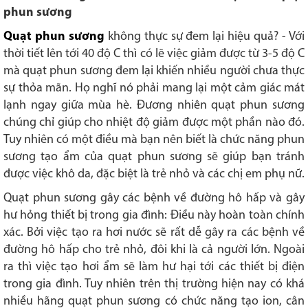
phun sương
Quạt phun sương
không thực sự đem lại hiệu quả? - Với
thời tiết lên tới 40 độ C thì có lẽ việc giảm được từ 3-5 độ C
mà quạt phun sương đem lại khiến nhiều người chưa thực
sự thỏa mãn. Họ nghĩ nó phải mang lại một cảm giác mát
lạnh ngay giữa mùa hè. Đương nhiên quạt phun sương
chúng chỉ giúp cho nhiệt độ giảm được một phần nào đó.
Tuy nhiên có một điều mà bạn nên biết là chức năng phun
sương tạo ẩm của quạt phun sương sẽ giúp bạn tránh
được việc khô da, đặc biệt là trẻ nhỏ và các chị em phụ nữ.
Quạt phun sương gây các bệnh về đường hô hấp và gây
hư hỏng thiết bị trong gia đình: Điều này hoàn toàn chính
xác. Bởi việc tạo ra hơi nước sẽ rất dễ gây ra các bệnh về
đường hô hấp cho trẻ nhỏ, đôi khi là cả người lớn. Ngoài
ra thì việc tạo hơi ẩm sẽ làm hư hại tới các thiết bị điện
trong gia đình. Tuy nhiên trên thị trường hiện nay có khá
nhiều hãng quạt phun sương có chức năng tạo ion, cân