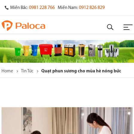
0981 228 766
0912 826 829
Miền Bắc:
Miền Nam:
Home
Tin Tức
Quạt phun sương cho mùa hè nóng bức
o
s
y