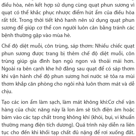
điều hòa, nên kết hợp sử dụng cùng quạt phun sương vì
quạt có thể khắc phục nhược điểm hút ẩm của điều hòa
rất tốt. Trong thời tiết khô hanh nên sử dụng quạt phun
sương để giúp cơ thể con người luôn cân bằng tránh các
bệnh thường gặp vào mùa hè.
Chế độ diệt muỗi, côn trùng, sáp thơm: Nhiều chiếc quạt
phun sương được trang bị thêm chế độ diệt muỗi, côn
trùng giúp gia đình bạn ngủ ngon và thoải mái hơn.
Ngoài ra bên cạnh khe hở đằng sau quạt để có sáp thơm
khi vận hành chế độ phun sương hơi nước sẽ tỏa ra mùi
thơm khắp căn phòng cho ngôi nhà luôn thơm mát và dễ
chịu.
Tạo các ion ẩm làm sạch, làm mát không khí:Cơ chế vận
hàng của chức năng này là Ion âm sẽ tích điện âm hoặc
bám vào các tạp chất trong không khí (khói, bụi, vi khuẩn
thường mang điện tích dương). Quá trình này diễn ra liên
tục cho đến khi khối tạp chất đủ nặng để rơi xuống đất.