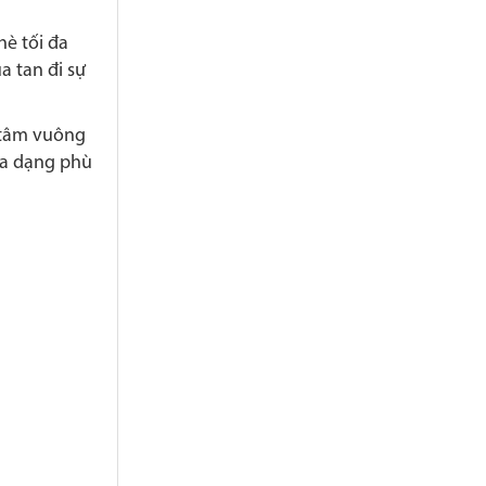
hè tối đa
a tan đi sự
 tâm vuông
 đa dạng phù