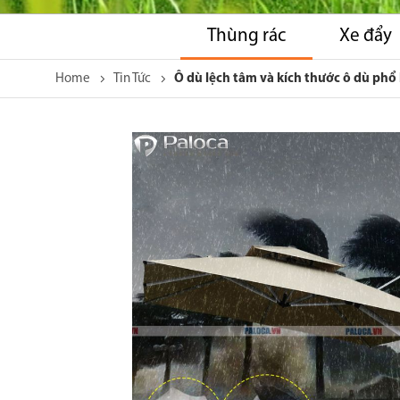
Thùng rác
Xe đẩy
Home
Tin Tức
Ô dù lệch tâm và kích thước ô dù phổ
Skip
to
the
end
of
the
images
gallery