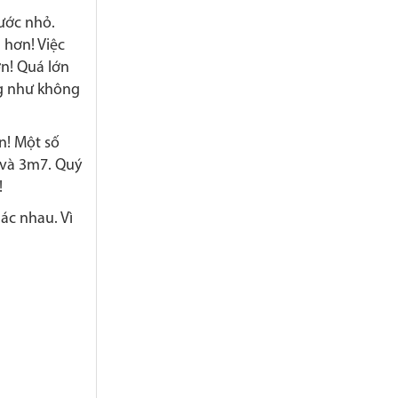
hước nhỏ.
 hơn! Việc
ơn! Quá lớn
ng như không
n! Một số
 và 3m7. Quý
!
ác nhau. Vì