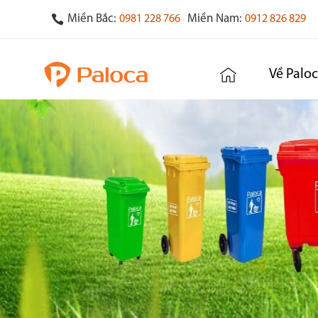
Miền Bắc:
Miền Nam:
0981 228 766
0912 826 829
Về Palo