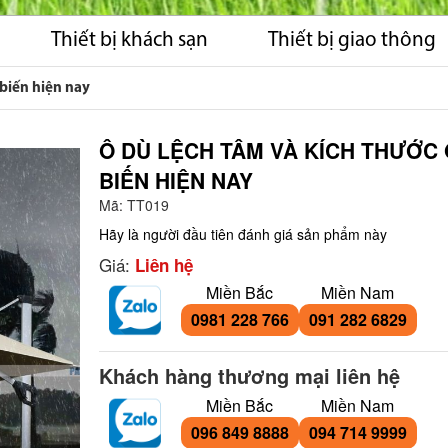
Thiết bị khách sạn
Thiết bị giao thông
 biến hiện nay
Ô DÙ LỆCH TÂM VÀ KÍCH THƯỚC 
BIẾN HIỆN NAY
Mã:
TT019
Hãy là người đầu tiên đánh giá sản phẩm này
Giá:
Liên hệ
Miền Bắc
Miền Nam
0981 228 766
091 282 6829
Khách hàng thương mại liên hệ
Miền Bắc
Miền Nam
096 849 8888
094 714 9999