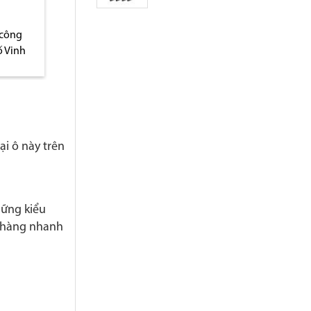
 công
Địa chỉ bán thùng rác tại
Đại lý phân phối 
ố Vinh
Hà Nội
rác tại Thanh H
ại ô này trên
hững kiểu
h hàng nhanh