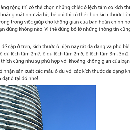
hàng rộng thì có thể chọn những chiếc ô lệch tâm có kích t
oáng mát như vỉa hè, bể bơi thì có thể chọn kích thước lớn
trọng trong việc giúp cho không gian của bạn hoàn chỉnh h
ạn đúng không nào. Vì thế đừng bỏ lỡ những thông tin cũ
 đề cập ở trên, kích thước ô hiện nay rất đa dạng và phổ biế
 ô dù lệch tâm 2m7, ô dù lệch tâm 2m5, ô lệch tâm 3m, 3m2
 thích cũng như sự phù hợp với khoảng không gian của bạn
 có nhận sản xuất các mẫu ô dù với các kích thước đa dạng kh
đặt ô tại đó nhé!