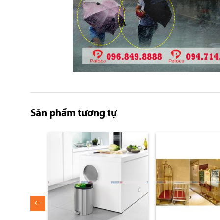
Skip
to
the
Sản phẩm tương tự
beginning
of
the
images
gallery