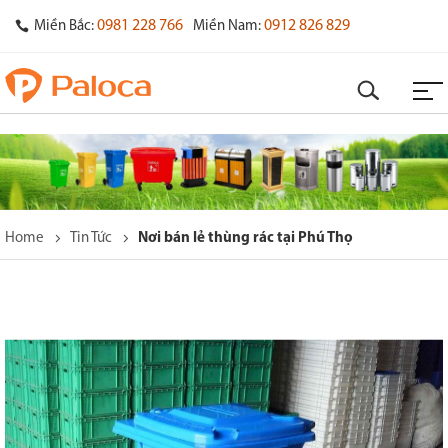
0981 228 766
0912 826 829
Miền Bắc:
Miền Nam:
Home
Tin Tức
Nơi bán lẻ thùng rác tại Phú Thọ
o
s
y