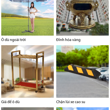
Ô dù ngoài trời
Đỉnh hóa vàng
Giá để ô dù
Chặn lùi xe cao su