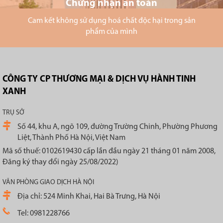
Chứng nhận an toàn
Cam kết không sử dụng hoá chất độc hại trong sản
phẩm của mình
CÔNG TY CP THƯƠNG MẠI & DỊCH VỤ HÀNH TINH
XANH
TRỤ SỞ
Số 44, khu A, ngõ 109, đường Trường Chinh, Phường Phương
Liệt, Thành Phố Hà Nội, Việt Nam
Mã số thuế: 0102619430 cấp lần đầu ngày 21 tháng 01 năm 2008,
Đăng ký thay đổi ngày 25/08/2022)
VĂN PHÒNG GIAO DỊCH HÀ NỘI
Địa chỉ: 524 Minh Khai, Hai Bà Trưng, Hà Nội
Tel: 0981228766