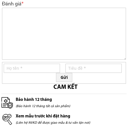
star
stars
stars
stars
stars
Đánh giá
Gửi
CAM KẾT
Bảo hành 12 tháng
(Bảo hành 12 tháng tất cả sản phẩm)
Xem mẫu trước khi đặt hàng
(Liên hệ NVKD để được giao mẫu & tư vấn tận nơi)