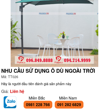
NHU CẦU SỬ DỤNG Ô DÙ NGOÀI TRỜI
Mã:
TT026
g
Hãy là người đầu tiên đánh giá sản phẩm này
Giá:
Liên hệ
Miền Bắc
Miền Nam
0981 228 766
091 282 6829