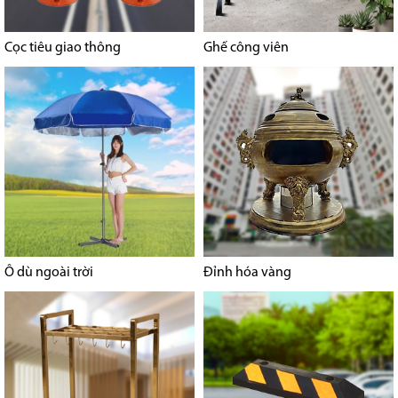
Cọc tiêu giao thông
Ghế công viên
Ô dù ngoài trời
Đỉnh hóa vàng