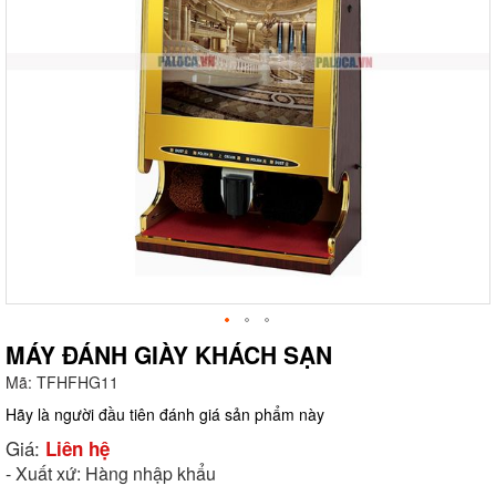
MÁY ĐÁNH GIÀY KHÁCH SẠN
Mã:
TFHFHG11
g
Hãy là người đầu tiên đánh giá sản phẩm này
Giá:
Liên hệ
- Xuất xứ: Hàng nhập khẩu