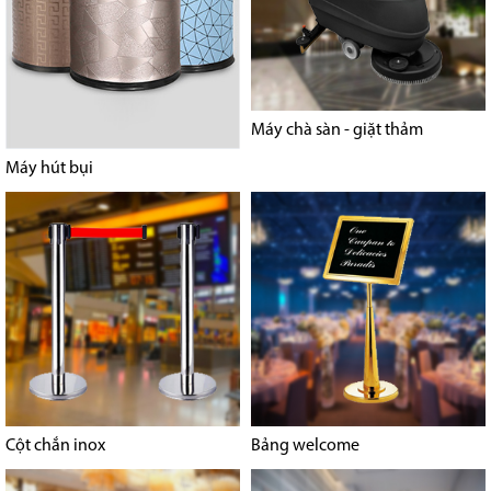
Máy chà sàn - giặt thảm
Máy hút bụi
Cột chắn inox
Bảng welcome