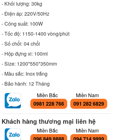
- Khối lượng: 30kg
- Điện áp: 220V/50Hz
- Công suất: 100W
- Tốc độ: 1150-1400 vòng/phút
- Số chổi: 04 chổi
- Hộp đựng xi: 100ml
- Size: 1200*550*350mm
- Màu sắc: Inox trắng
- Bảo hành: 12 Tháng
Miền Bắc
Miền Nam
0981 228 766
091 282 6829
Khách hàng thương mại liên hệ
Miền Bắc
Miền Nam
096 849 8888
094 714 9999