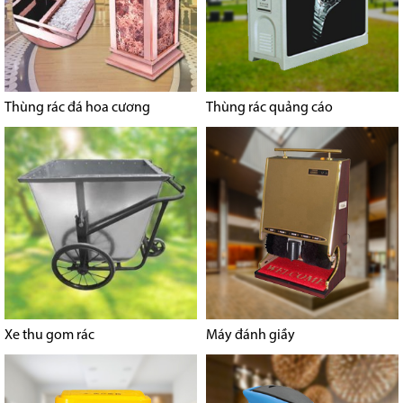
Thùng rác đá hoa cương
Thùng rác quảng cáo
Xe thu gom rác
Máy đánh giầy