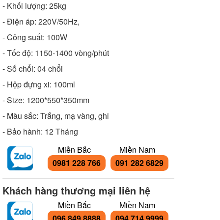
- Khối lượng: 25kg
- Điện áp: 220V/50Hz,
- Công suất: 100W
- Tốc độ: 1150-1400 vòng/phút
- Số chổi: 04 chổi
- Hộp đựng xi: 100ml
- Size: 1200*550*350mm
- Màu sắc: Trắng, mạ vàng, ghi
- Bảo hành: 12 Tháng
Miền Bắc
Miền Nam
0981 228 766
091 282 6829
Khách hàng thương mại liên hệ
Miền Bắc
Miền Nam
096 849 8888
094 714 9999