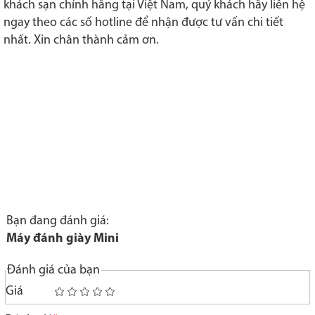
khách sạn chính hãng tại Việt Nam, quý khách hãy liên hệ
ngay theo các số hotline để nhận được tư vấn chi tiết
nhất. Xin chân thành cảm ơn.
Bạn đang đánh giá:
Máy đánh giày Mini
Đánh giá của bạn
Giá
1
2
3
4
5
star
stars
stars
stars
stars