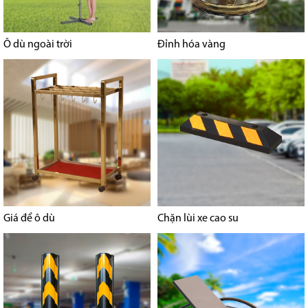
Ô dù ngoài trời
Đỉnh hóa vàng
Giá để ô dù
Chặn lùi xe cao su