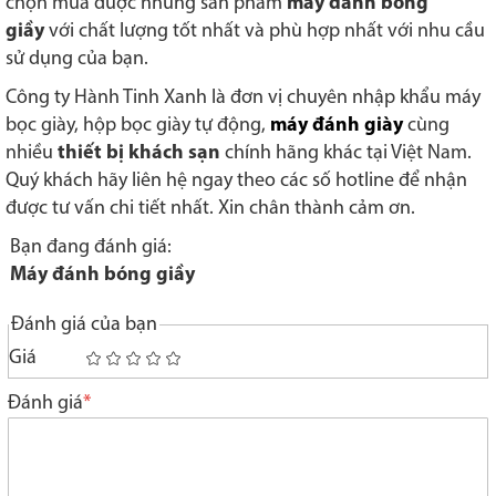
chọn mua được những sản phẩm
máy đánh bóng
giầy
với chất lượng tốt nhất và phù hợp nhất với nhu cầu
sử dụng của bạn.
Công ty Hành Tinh Xanh là đơn vị chuyên nhập khẩu máy
bọc giày, hộp bọc giày tự động,
máy đánh giày
cùng
nhiều
thiết bị khách sạn
chính hãng khác tại Việt Nam.
Quý khách hãy liên hệ ngay theo các số hotline để nhận
được tư vấn chi tiết nhất. Xin chân thành cảm ơn.
Bạn đang đánh giá:
Máy đánh bóng giầy
Đánh giá của bạn
Giá
1
2
3
4
5
star
stars
stars
stars
stars
Đánh giá