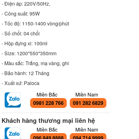
- Điện áp: 220V/50Hz,
- Công suất: 95W
- Tốc độ: 1150-1400 vòng/phút
- Số chổi: 04 chổi
- Hộp đựng xi: 100ml
- Size: 1200*550*350mm
- Màu sắc: Trắng, mạ vàng, ghi
- Bảo hành: 12 Tháng
- Xuất xứ: Paloca
Miền Bắc
Miền Nam
0981 228 766
091 282 6829
Khách hàng thương mại liên hệ
Miền Bắc
Miền Nam
096 849 8888
094 714 9999