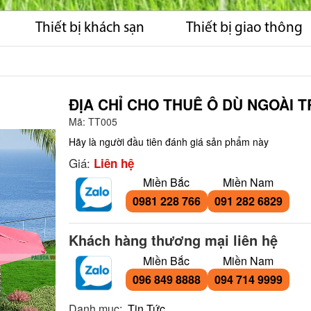
Thiết bị khách sạn
Thiết bị giao thông
ĐỊA CHỈ CHO THUÊ Ô DÙ NGOÀI T
Mã:
TT005
Hãy là người đầu tiên đánh giá sản phẩm này
Giá:
Liên hệ
Miền Bắc
Miền Nam
0981 228 766
091 282 6829
Khách hàng thương mại liên hệ
Miền Bắc
Miền Nam
096 849 8888
094 714 9999
Danh mục:
Tin Tức
,