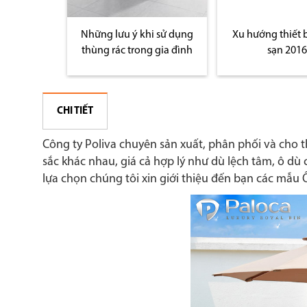
g rác cho
Những lưu ý khi sử dụng
Xu hướng thiết 
n sử dụng
thùng rác trong gia đình
sạn 2016
CHI TIẾT
Công ty Poliva chuyên sản xuất, phân phối và cho t
sắc khác nhau, giá cả hợp lý như dù lệch tâm, ô dù
lựa chọn chúng tôi xin giới thiệu đến bạn các mẫu 