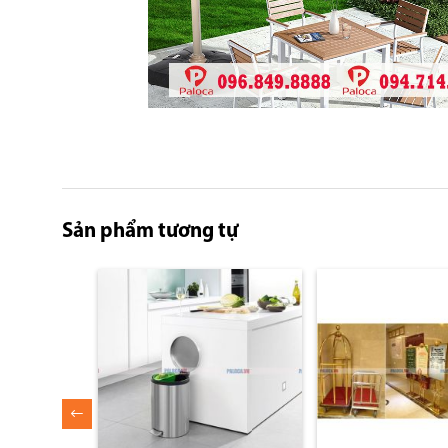
Skip
to
the
Sản phẩm tương tự
beginning
of
the
images
gallery