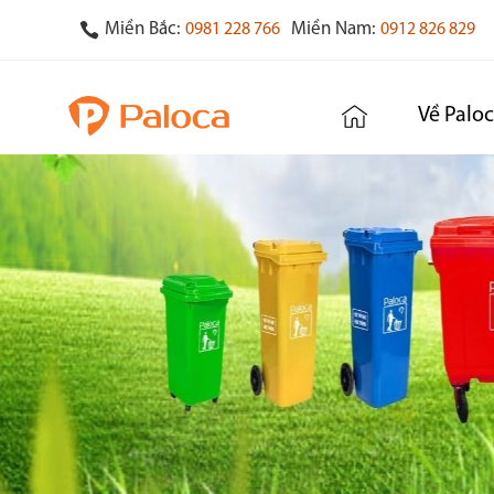
Miền Bắc:
Miền Nam:
0981 228 766
0912 826 829
Về Palo