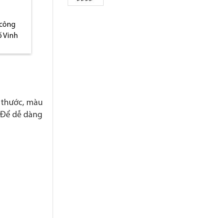
 công
Địa chỉ bán thùng rác tại
Đại lý phân phối 
ố Vinh
Hà Nội
rác tại Thanh H
h thước, màu
. Để dễ dàng