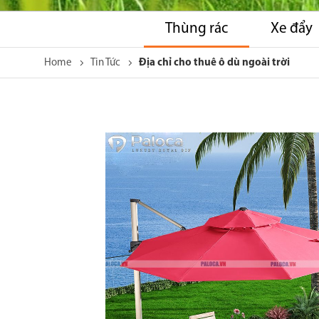
Thùng rác
Xe đẩy
Home
Tin Tức
Địa chỉ cho thuê ô dù ngoài trời
Skip
to
the
end
of
the
images
gallery