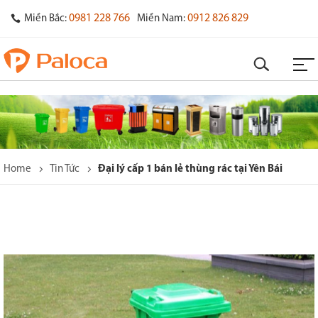
0981 228 766
0912 826 829
Miền Bắc:
Miền Nam:
Home
Tin Tức
Đại lý cấp 1 bán lẻ thùng rác tại Yên Bái
o
s
y