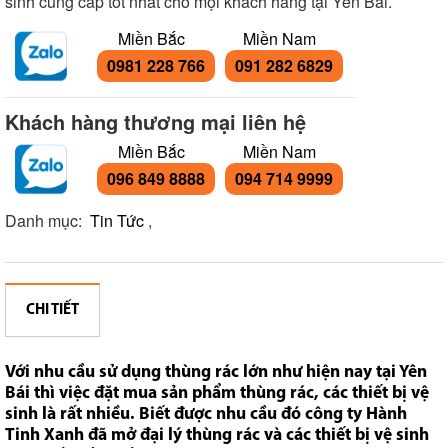
sinh cung cấp tốt nhất cho mọi khách hàng tại Yên Bái.
Miền Bắc
Miền Nam
0981 228 766
091 282 6829
Khách hàng thương mại liên hệ
Miền Bắc
Miền Nam
096 849 8888
094 714 9999
Danh mục:
Tin Tức
,
CHI TIẾT
Với nhu cầu sử dụng thùng rác lớn như hiện nay tại Yên
Bái thì việc đặt mua sản phẩm thùng rác, các thiết bị vệ
sinh là rất nhiều. Biết được nhu cầu đó công ty Hành
Tinh Xanh đã mở đại lý thùng rác và các thiết bị vệ sinh