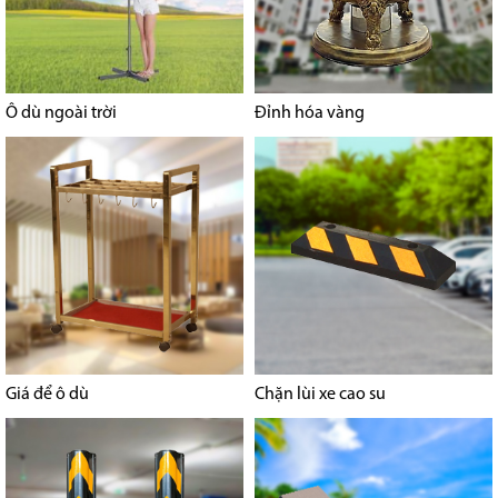
Ô dù ngoài trời
Đỉnh hóa vàng
Giá để ô dù
Chặn lùi xe cao su