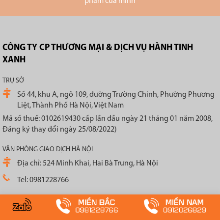
phẩm của mình
CÔNG TY CP THƯƠNG MẠI & DỊCH VỤ HÀNH TINH
XANH
TRỤ SỞ
Số 44, khu A, ngõ 109, đường Trường Chinh, Phường Phương
Liệt, Thành Phố Hà Nội, Việt Nam
Mã số thuế: 0102619430 cấp lần đầu ngày 21 tháng 01 năm 2008,
Đăng ký thay đổi ngày 25/08/2022)
VĂN PHÒNG GIAO DỊCH HÀ NỘI
Địa chỉ: 524 Minh Khai, Hai Bà Trưng, Hà Nội
Tel: 0981228766
VĂN PHÒNG GIAO DỊCH HỒ CHÍ MINH
Địa chỉ: 165/2 Tân Thắng, Phường Tân Sơn Nhì, Thành phố Hồ