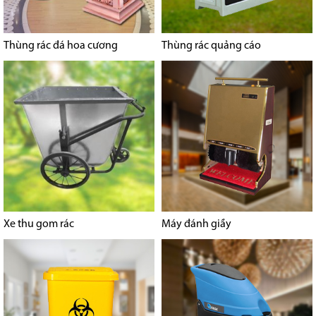
Thùng rác đá hoa cương
Thùng rác quảng cáo
Xe thu gom rác
Máy đánh giầy