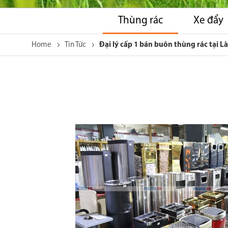
Thùng rác
Xe đẩy
Home
Tin Tức
Đại lý cấp 1 bán buôn thùng rác tại Là
Skip
to
the
end
of
the
images
gallery