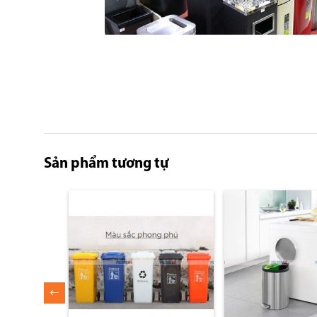
Skip
to
the
Sản phẩm tương tự
beginning
of
the
images
gallery