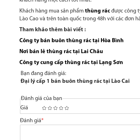
khách hàng một cách tốt nhất.
Khách hàng mua sản phẩm
thùng rác
được công ty
Lào Cao và trên toàn quốc trong 48h với các đơn h
Tham khảo thêm bài viết :
Công ty bán buôn thùng rác tại Hòa Bình
Nơi bán lẻ thùng rác tại Lai Châu
Công ty cung cấp thùng rác tại Lạng Sơn
Bạn đang đánh giá:
Đại lý cấp 1 bán buôn thùng rác tại Lào Cai
Đánh giá của bạn
Giá
1
2
3
4
5
star
stars
stars
stars
stars
Đánh giá