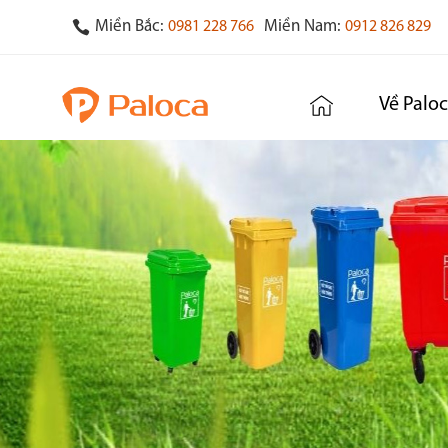
Miền Bắc:
Miền Nam:
0981 228 766
0912 826 829
Về Palo