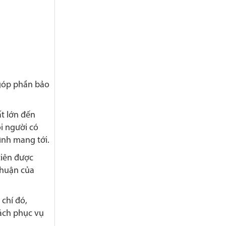
 góp phần bảo
ất lớn đến
i người có
nh mang tới.
tiên được
nhuận của
 chí đó,
sách phục vụ