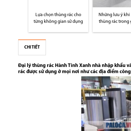
ung cấp
Lựa chọn thùng rác cho
Những lưu ý khi
 Nội và TP
từng không gian sử dụng
thùng rác trong 
inh
CHI TIẾT
Đại lý thùng rác Hành Tinh Xanh nhà nhập khẩu và
rác được sử dụng ở mọi nơi như các địa điểm công