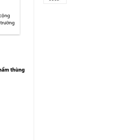
 cộng
Thiếu thùng rác công
Địa chỉ bán thùng r
 trường
cộng ở thành phố Vinh
Hà Nội
phẩm thùng