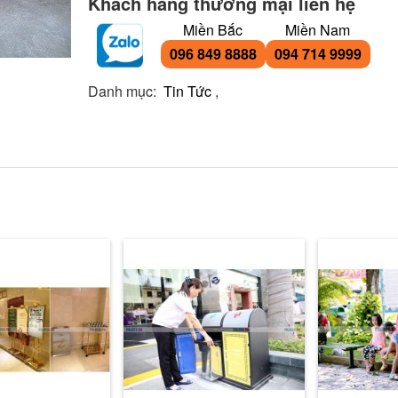
Khách hàng thương mại liên hệ
Miền Bắc
Miền Nam
096 849 8888
094 714 9999
Danh mục:
Tin Tức
,