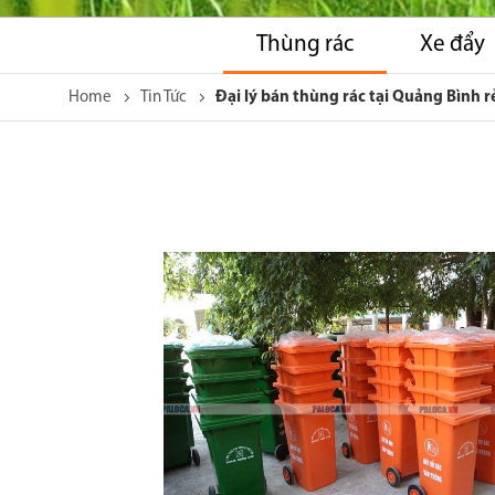
Thùng rác
Xe đẩy
Home
Tin Tức
Đại lý bán thùng rác tại Quảng Bình r
Skip
to
the
end
of
the
images
gallery