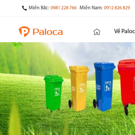
Miền Bắc:
Miền Nam:
0981 228 766
0912 826 829
Về Palo