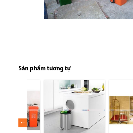
Skip
to
the
Sản phẩm tương tự
beginning
of
the
images
gallery