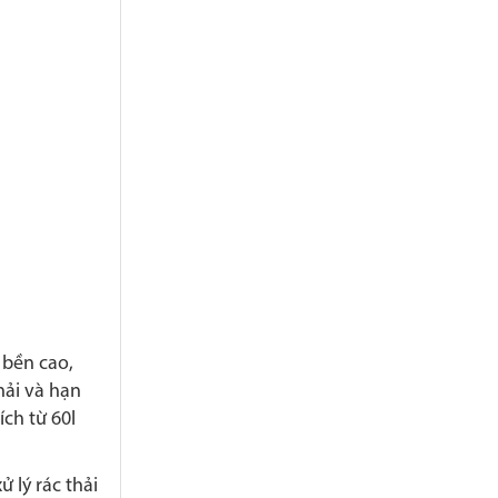
 bền cao,
hải và hạn
ch từ 60l
 lý rác thải