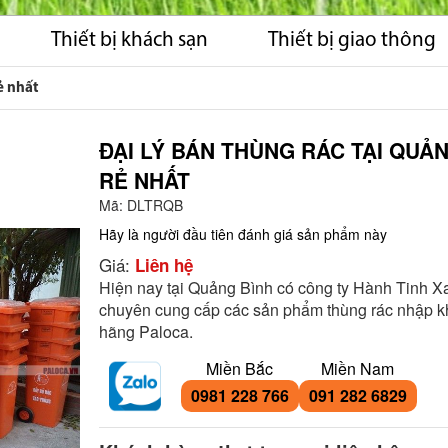
Thiết bị khách sạn
Thiết bị giao thông
ẻ nhất
ĐẠI LÝ BÁN THÙNG RÁC TẠI QUẢ
RẺ NHẤT
Mã:
DLTRQB
Hãy là người đầu tiên đánh giá sản phẩm này
Giá:
Liên hệ
Hiện nay tại Quảng Bình có công ty Hành Tinh Xa
chuyên cung cấp các sản phẩm thùng rác nhập k
hãng Paloca.
Miền Bắc
Miền Nam
0981 228 766
091 282 6829