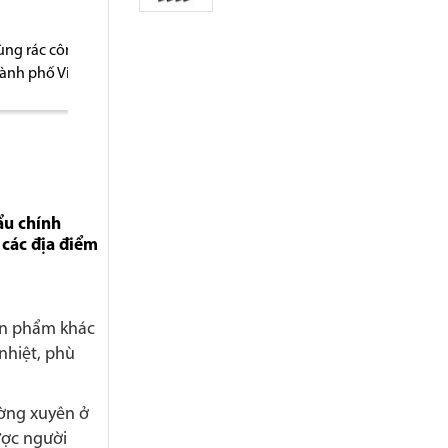
 công
Địa chỉ bán thùng rác tại
Đại lý phân phối 
ố Vinh
Hà Nội
rác tại Thanh H
ẩu chính
 các địa điểm
sản phẩm khác
nhiệt, phù
ờng xuyên ở
ược người