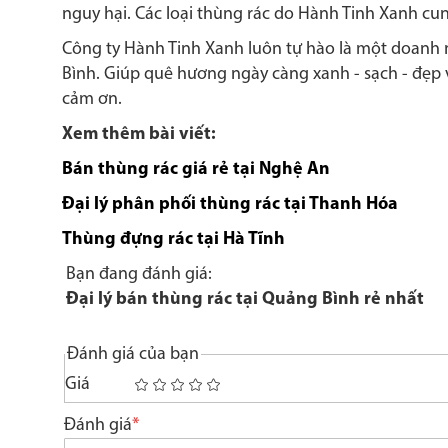
nguy hại. Các loại thùng rác do Hành Tinh Xanh cu
Công ty Hành Tinh Xanh luôn tự hào là một doanh 
Bình. Giúp quê hương ngày càng xanh - sạch - đẹp 
cảm ơn.
Xem thêm bài viết:
Bán thùng rác giá rẻ tại Nghệ An
Đại lý phân phối thùng rác tại Thanh Hóa
Thùng đựng rác tại Hà Tĩnh
Bạn đang đánh giá:
Đại lý bán thùng rác tại Quảng Bình rẻ nhất
Đánh giá của bạn
Giá
1
2
3
4
5
star
stars
stars
stars
stars
Đánh giá