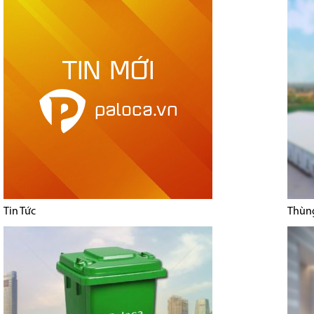
Tin Tức
Thùng