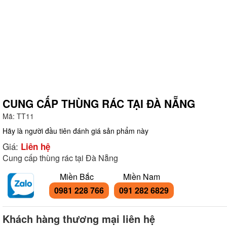
CUNG CẤP THÙNG RÁC TẠI ĐÀ NẴNG
Mã:
TT11
g
Hãy là người đầu tiên đánh giá sản phẩm này
Giá:
Liên hệ
Cung cấp thùng rác tại Đà Nẵng
Miền Bắc
Miền Nam
0981 228 766
091 282 6829
Khách hàng thương mại liên hệ