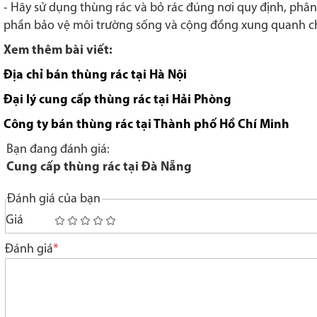
- Hãy sử dụng thùng rác và bỏ rác đúng nơi quy định, phân 
phần bảo vệ môi trường sống và cộng đồng xung quanh c
Xem thêm bài viết:
Địa chỉ bán thùng rác tại Hà Nội
Đại lý cung cấp thùng rác tại Hải Phòng
Công ty bán thùng rác tại Thành phố Hồ Chí Minh
Bạn đang đánh giá:
Cung cấp thùng rác tại Đà Nẵng
Đánh giá của bạn
Giá
1
2
3
4
5
star
stars
stars
stars
stars
Đánh giá