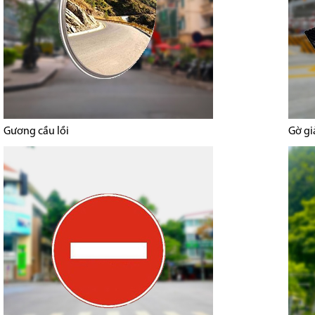
Gương cầu lồi
Gờ gi