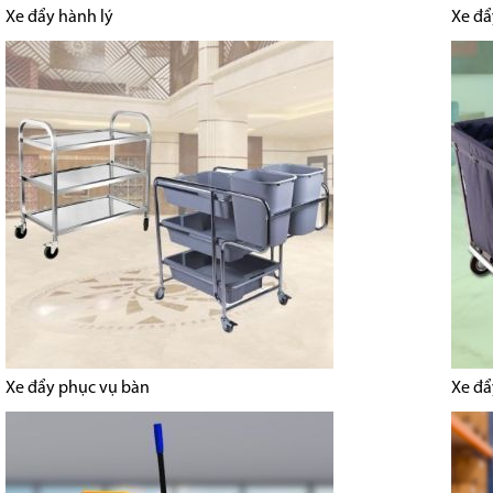
Xe đẩy hành lý
Xe đẩ
Xe đẩy phục vụ bàn
Xe đẩ