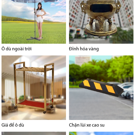
Ô dù ngoài trời
Đỉnh hóa vàng
Giá để ô dù
Chặn lùi xe cao su