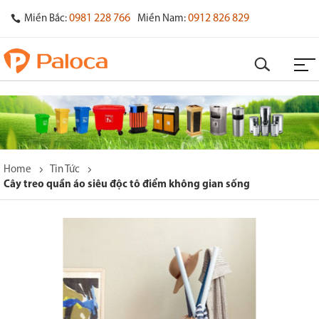
0981 228 766
0912 826 829
Miền Bắc:
Miền Nam:
Home
Tin Tức
Cây treo quần áo siêu độc tô điểm không gian sống
o
s
y