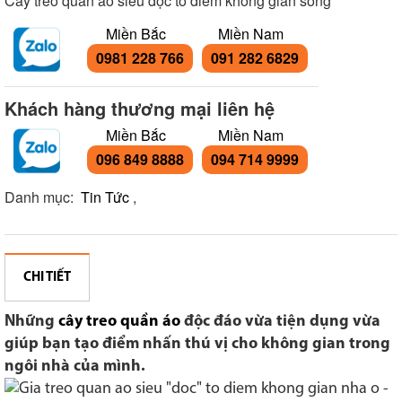
Cây treo quần áo siêu độc tô điểm không gian sống
Miền Bắc
Miền Nam
0981 228 766
091 282 6829
Khách hàng thương mại liên hệ
Miền Bắc
Miền Nam
096 849 8888
094 714 9999
Danh mục:
Tin Tức
,
CHI TIẾT
Những
cây treo quần áo
độc đáo vừa tiện dụng vừa
giúp bạn tạo điểm nhấn thú vị cho không gian trong
ngôi nhà của mình.