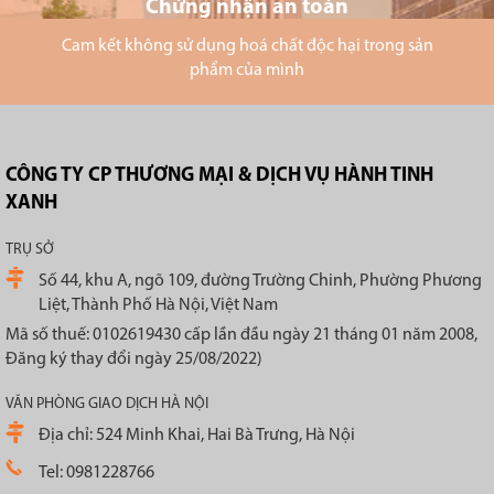
Chứng nhận an toàn
Cam kết không sử dụng hoá chất độc hại trong sản
phẩm của mình
CÔNG TY CP THƯƠNG MẠI & DỊCH VỤ HÀNH TINH
XANH
TRỤ SỞ
Số 44, khu A, ngõ 109, đường Trường Chinh, Phường Phương
Liệt, Thành Phố Hà Nội, Việt Nam
Mã số thuế: 0102619430 cấp lần đầu ngày 21 tháng 01 năm 2008,
Đăng ký thay đổi ngày 25/08/2022)
VĂN PHÒNG GIAO DỊCH HÀ NỘI
Địa chỉ: 524 Minh Khai, Hai Bà Trưng, Hà Nội
Tel: 0981228766