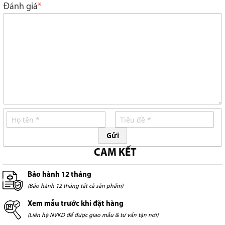
star
stars
stars
stars
stars
Đánh giá
Gửi
CAM KẾT
Bảo hành 12 tháng
(Bảo hành 12 tháng tất cả sản phẩm)
Xem mẫu trước khi đặt hàng
(Liên hệ NVKD để được giao mẫu & tư vấn tận nơi)