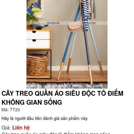
CÂY TREO QUẦN ÁO SIÊU ĐỘC TÔ ĐIỂM
KHÔNG GIAN SỐNG
g
Mã:
TT20
Hãy là người đầu tiên đánh giá sản phẩm này
Giá:
Liên hệ