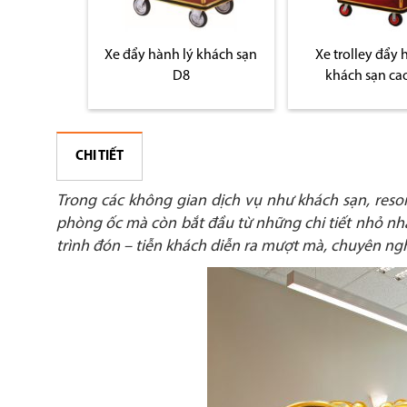
 khách sạn
Xe đẩy hành lý khách sạn
Xe trolley đẩy 
vàng D2-A
D8
khách sạn ca
CHI TIẾT
Trong các không gian dịch vụ như khách sạn, reso
phòng ốc mà còn bắt đầu từ những chi tiết nhỏ nh
trình đón – tiễn khách diễn ra mượt mà, chuyên ngh