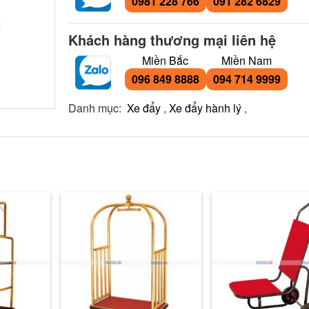
0981 228 766
091 282 6829
Khách hàng thương mại liên hệ
Miền Bắc
Miền Nam
096 849 8888
094 714 9999
Danh mục:
Xe đẩy
,
Xe đẩy hành lý
,