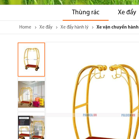
Thùng rác
Xe đẩy
Home
Xe đẩy
Xe đẩy hành lý
Xe vận chuyển hành 
Skip
to
the
end
of
the
images
gallery