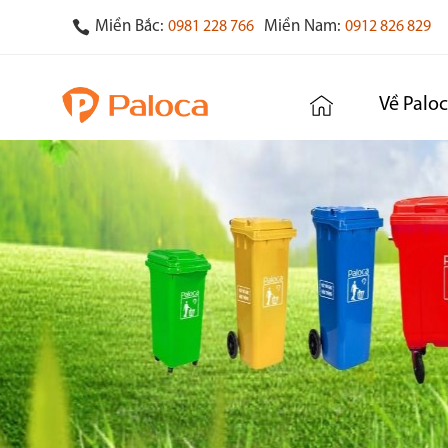
Miền Bắc:
Miền Nam:
0981 228 766
0912 826 829
Về Palo