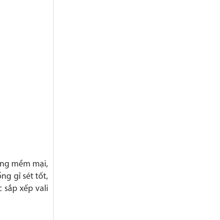
cong mềm mại,
g gỉ sét tốt,
 sắp xếp vali