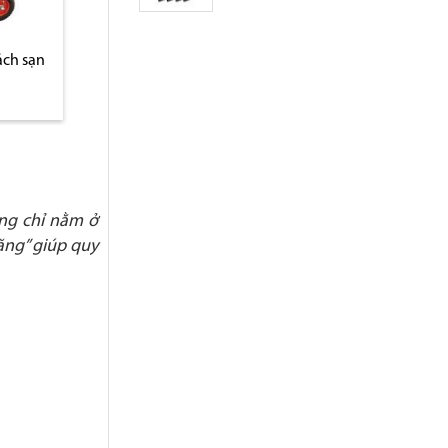
ách sạn
Xe đẩy hành lý trong
Xe đẩy hành lý i
khách sạn cao cấp D13-A
chuyên dụng khác
sân bay D13-B
ông chỉ nằm ở
ặng” giúp quy