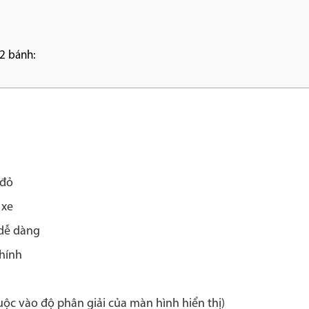
2 bánh:
 đỏ
 xe
 dễ dàng
hính
uộc vào độ phân giải của màn hình hiển thị)