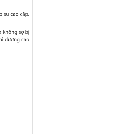
o su cao cấp.
à không sợ bị
ghỉ dưỡng cao