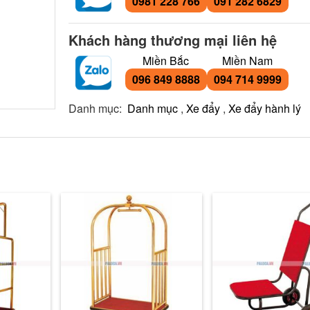
0981 228 766
091 282 6829
Khách hàng thương mại liên hệ
Miền Bắc
Miền Nam
096 849 8888
094 714 9999
Danh mục:
Danh mục
,
Xe đẩy
,
Xe đẩy hành lý