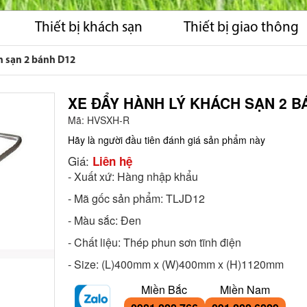
Thiết bị khách sạn
Thiết bị giao thông
h sạn 2 bánh D12
XE ĐẨY HÀNH LÝ KHÁCH SẠN 2 B
Mã:
HVSXH-R
Hãy là người đầu tiên đánh giá sản phẩm này
Giá:
Liên hệ
- Xuất xứ: Hàng nhập khẩu
- Mã gốc sản phẩm: TLJD12
- Màu sắc: Đen
- Chất liệu: Thép phun sơn tĩnh điện
- Size: (L)400mm x (W)400mm x (H)1120mm
Miền Bắc
Miền Nam