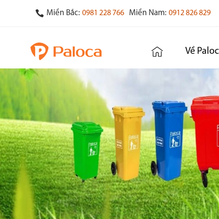
Miền Bắc:
Miền Nam:
0981 228 766
0912 826 829
Về Palo