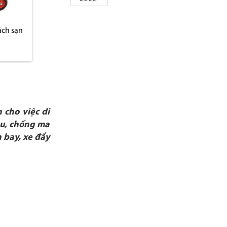
ách sạn
Xe đẩy hành lý trong
Xe đẩy hành lý i
khách sạn cao cấp D13-A
chuyên dụng khác
sân bay D13-B
 cho việc di
êu, chống ma
 bay, xe đẩy