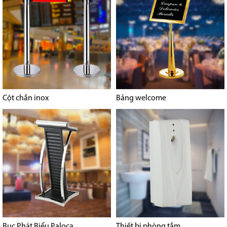
Cột chắn inox
Bảng welcome
Bục Phát Biểu Paloca
Thiết bị phòng tắm