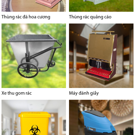
Thùng rác đá hoa cương
Thùng rác quảng cáo
Xe thu gom rác
Máy đánh giầy