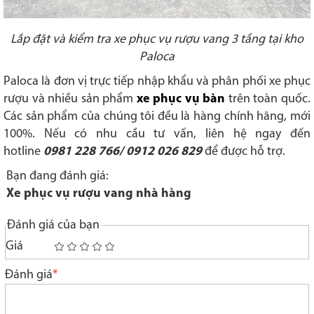
Lắp đặt và kiểm tra xe phục vụ rượu vang 3 tầng tại kho
Paloca
Paloca là đơn vị trực tiếp nhập khẩu và phân phối xe phục
rượu và nhiều sản phẩm
xe phục vụ bàn
trên toàn quốc.
Các sản phẩm của chúng tôi đều là hàng chính hãng, mới
100%. Nếu có nhu cầu tư vấn, liên hệ ngay đến
hotline
0981 228 766/ 0912 026 829
để được hỗ trợ.
Bạn đang đánh giá:
Xe phục vụ rượu vang nhà hàng
Đánh giá của bạn
Giá
1
2
3
4
5
star
stars
stars
stars
stars
Đánh giá