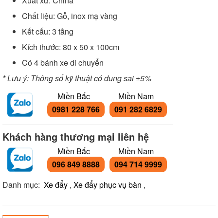
Xuất xứ: China
Chất liệu: Gỗ, inox mạ vàng
Kết cấu: 3 tầng
Kích thước: 80 x 50 x 100cm
Có 4 bánh xe di chuyển
* Lưu ý: Thông số kỹ thuật có dung sai ±5%
Miền Bắc
Miền Nam
0981 228 766
091 282 6829
Khách hàng thương mại liên hệ
Miền Bắc
Miền Nam
096 849 8888
094 714 9999
Danh mục:
Xe đẩy
,
Xe đẩy phục vụ bàn
,